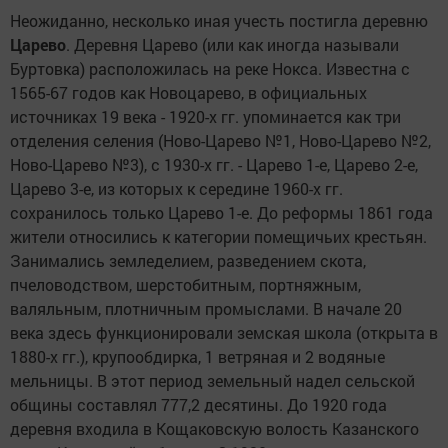
Неожиданно, несколько иная учесть постигла деревню
Царево
. Деревня Царево (или как иногда называли
Буртовка) расположилась на реке Нокса. Известна с
1565-67 годов как Новоцарево, в официальных
источниках 19 века - 1920-х гг. упоминается как три
отделения селения (Ново-Царево №1, Ново-Царево №2,
Ново-Царево №3), с 1930-х гг. - Царево 1-е, Царево 2-е,
Царево 3-е, из которых к середине 1960-х гг.
сохранилось только Царево 1-е. До реформы 1861 года
жители относились к категории помещичьих крестьян.
Занимались земледелием, разведением скота,
пчеловодством, шерстобитным, портняжным,
валяльным, плотничным промыслами. В начале 20
века здесь функционировали земская школа (открыта в
1880-х гг.), крупообдирка, 1 ветряная и 2 водяные
мельницы. В этот период земельный надел сельской
общины составлял 777,2 десятины. До 1920 года
деревня входила в Кощаковскую волость Казанского