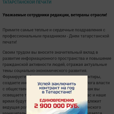
Уважаемые сотрудники редакции, ветераны отрасли!
Примите самые теплые и сердечные поздравления с
профессиональным праздником - Днем татарстанской
печати!
Своим трудом вы вносите значительный вклад в
развитие информационного пространства и повышение
гражданской активности людей, отражая актуальные
темы социально-экономического развития.
Формируете общественные ценности и ориентиры,
создаете информационную основу для диалога власти
с общественностью и населением. От того, как вы
освещаете текущие события, зависит, как нас и наше
время будут оценивать потомки, вам принадлежит
ведущая роль в создании имиджа Пестречинского
муниципального района. Благодаря вам создается