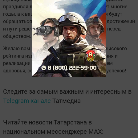
правдивая летопись нашего района. Пройдут многие
годы, а к вашим статьям и фоторепортажам будут
обращаться, чтобы понять истоки больших достижений
и пути решения проблем, стоявших когда-то перед
обществом.
Желаю вам интересных тем и ярких работ, высокого
рейтинга издания, неиссякаемого вдохновения и
реализации творческих планов. Крепкого всем
здоровья, семейного тепла, благополучия и успехов!
Следите за самым важным и интересным в
Telegram-канале
Татмедиа
Читайте новости Татарстана в
национальном мессенджере MАХ: