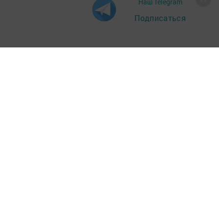
Наш Telegram
Подписаться
Главная
Фотогалереи
За СВОих