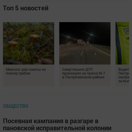
Топ 5 новостей
Миколог дал советы по
Смертельное ДТП
Водител
поиску грибов
произошло на трассе М-7
Пестреч
в Пестречинском районе
оштраф
за пьян
ОБЩЕСТВО
Посевная кампания в разгаре в
пановской исправительной колонии