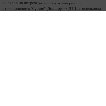
выехала на встречную полосу и совершила
столкновение с "Сузуки". Два других ДТП, с перерывом
в 5 минут, произошли на той же дороге, на 21
километре. Водитель Гранты не выбрал дистанцию и
совершил столкновение с автомашиной "Газель." И "ВАЗ
2112" по той же причине столкнулся с Тойотой. Во всех
этих происшествиях пострадавших нет, но без
материального ущерба не обошлось.
Следите за самым важным и интересным в
Telegram-канале
Татмедиа
Читайте новости Татарстана в
национальном мессенджере MАХ:
https://max.ru/tatmedia