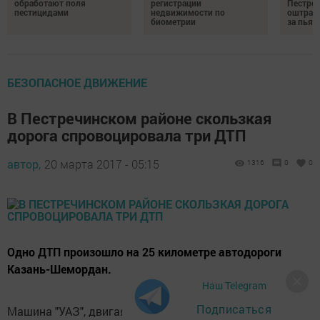
обработают поля
регистрации
Пестреч
пестицидами
недвижимости по
оштраф
биометрии
за пьян
БЕЗОПАСНОЕ ДВИЖЕНИЕ
В Пестречинском районе скользкая
дорога спровоцировала три ДТП
автор,
20 марта 2017 - 05:15
1316
0
0
Одно ДТП произошло на 25 километре автодороги
Казань-Шемордан.
Наш Telegram
Подписаться
Машина "УАЗ", двигаясь со стороны Шемордана,