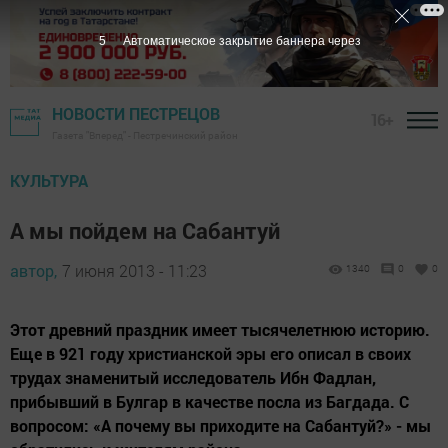
4
Автоматическое закрытие баннера через
НОВОСТИ ПЕСТРЕЦОВ
16+
Газета "Вперед" - Пестречинский район
КУЛЬТУРА
А мы пойдем на Сабантуй
автор,
7 июня 2013 - 11:23
1340
0
0
Этот древний праздник имеет тысячелетнюю историю.
Еще в 921 году христианской эры его описал в своих
трудах знаменитый исследователь Ибн Фадлан,
прибывший в Булгар в качестве посла из Багдада. С
вопросом: «А почему вы приходите на Сабантуй?» - мы