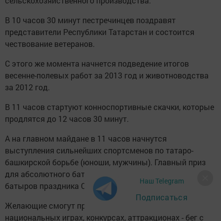
сельскохозяйственного производства.
В 10 часов 30 минут пестречинцев поздравят
представители Республики Татарстан и состоится
чествование ветеранов.
С этого же момента начнется подведение итогов
весенне-полевых работ за 2013 год и животноводства
за 2012 год.
В 11 часов стартуют конноспортивные скачки, которые
продлятся до 12 часов 30 минут.
А на главном майдане в 11 часов начнутся
выступления сильнейших спортсменов по татаро-
башкирской борьбе (юноши, мужчины). Главный приз
для абсолютного батыра - баран. Награждение
Наш Telegram
батыров праздника Сабантуй начнется в 15 часов.
Подписаться
Желающие смогут принять участие в традиционных
национальных играх, конкурсах, аттракционах - бег с