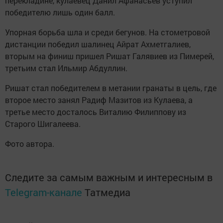
перекладине, кулаевец Данил Афанасьев уступил
победителю лишь один балл.
Упорная борьба шла и среди бегунов. На стометровой
дистанции победил шалинец Айрат Ахметгалиев,
вторым на финиш пришел Ришат Галявиев из Пимерей,
третьим стал Ильмир Абдуллин.
Ришат стал победителем в метании гранаты в цель, где
второе место занял Радиф Мазитов из Кулаева, а
третье место досталось Виталию Филиппову из
Старого Шигалеева.
Фото автора.
Следите за самым важным и интересным в
Telegram-канале
Татмедиа