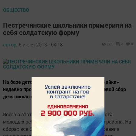
ОБЩЕСТВО
Пестречинские школьники примерили на
себя солдатскую форму
автор,
6 июня 2013 - 04:18
828
0
0
На базе детско-оздоровительного лагеря «Чайка»
недавно прошел традиционный военно-полевой сбор
десятиклассников района.
Всего в этот день на сборы приехали около ста
молодых ребят со всех населенных пунктов района. На
сборах все было по военному: даже соревнования