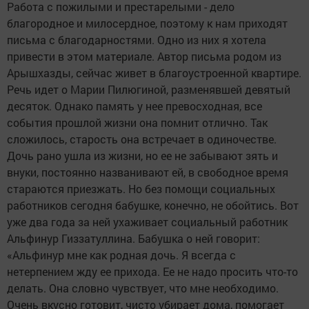
Работа с пожилыми и престарелыми - дело
благородное и милосердное, поэтому к нам приходят
письма с благодарностями. Одно из них я хотела
привести в этом материале. Автор письма родом из
Арышхазды, сейчас живет в благоустроенной квартире.
Речь идет о Марии Пилюгиной, разменявшей девятый
десяток. Однако память у нее превосходная, все
события прошлой жизни она помнит отлично. Так
сложилось, старость она встречает в одиночестве.
Дочь рано ушла из жизни, но ее не забывают зять и
внуки, постоянно названивают ей, в свободное время
стараются приезжать. Но без помощи социальных
работников сегодня бабушке, конечно, не обойтись. Вот
уже два года за ней ухаживает социальный работник
Альфинур Гиззатуллина. Бабушка о ней говорит:
«Альфинур мне как родная дочь. Я всегда с
нетерпением жду ее прихода. Ее не надо просить что-то
делать. Она словно чувствует, что мне необходимо.
Очень вкусно готовит, чисто убирает дома, помогает