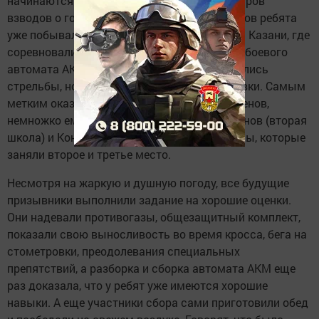
начинаются только после доклада командиров
взводов о готовности к занятиям. Дор сборов ребята
уже побывали в одной из войсковых частей Казани, где
соревновались по стрельбе по мишеням из боевого
автомата АКМ. В день учений также состоялись
стрельбы, но уже из пневматической винтовки. Самым
метким оказался кряшсердинец Павел Семенов,
немножко ему уступили Салават Сиразетдинов (вторая
школа) и Константин Любов из первой школы, которые
заняли второе и третье место.
Несмотря на жаркую и душную погоду, все будущие
призывники выполнили задание на хорошие оценки.
Они надевали противогазы, общезащитный комплект,
показали свою выносливость во время кросса, бега на
стометровки, преодолевания специальных
препятствий, а разборка и сборка автомата АКМ еще
раз доказала, что у ребят уже имеются хорошие
навыки. А еще участники сбора сами приготовили обед