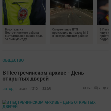
Водитель из
Смертельное ДТП
В Пестр
Пестречинского района
произошло на трассе М-7
ищут м
оштрафован и лишён прав
в Пестречинском районе
пристав
за пьяную езду
подрос
ОБЩЕСТВО
В Пестречинском архиве - День
открытых дверей
автор,
5 июня 2013 - 03:59
927
0
0