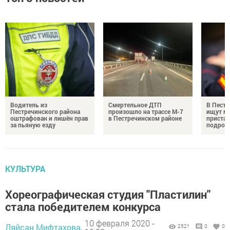
Водитель из
Смертельное ДТП
В Пестр
Пестречинского района
произошло на трассе М-7
ищут м
оштрафован и лишён прав
в Пестречинском районе
пристав
за пьяную езду
подрос
КУЛЬТУРА
Хореографическая студия "Пластилин"
стала победителем конкурса
10 февраля 2020 -
Ляйсан Мифтахова,
2521
0
0