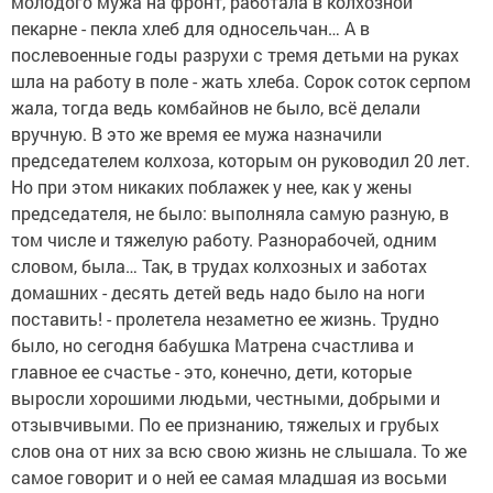
молодого мужа на фронт, работала в колхозной
пекарне - пекла хлеб для односельчан… А в
послевоенные годы разрухи с тремя детьми на руках
шла на работу в поле - жать хлеба. Сорок соток серпом
жала, тогда ведь комбайнов не было, всё делали
вручную. В это же время ее мужа назначили
председателем колхоза, которым он руководил 20 лет.
Но при этом никаких поблажек у нее, как у жены
председателя, не было: выполняла самую разную, в
том числе и тяжелую работу. Разнорабочей, одним
словом, была… Так, в трудах колхозных и заботах
домашних - десять детей ведь надо было на ноги
поставить! - пролетела незаметно ее жизнь. Трудно
было, но сегодня бабушка Матрена счастлива и
главное ее счастье - это, конечно, дети, которые
выросли хорошими людьми, честными, добрыми и
отзывчивыми. По ее признанию, тяжелых и грубых
слов она от них за всю свою жизнь не слышала. То же
самое говорит и о ней ее самая младшая из восьми