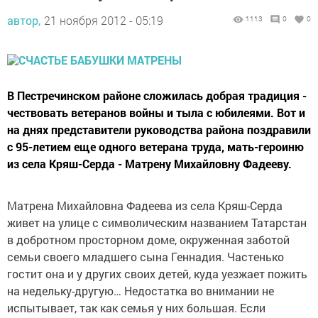
автор,
21 ноября 2012 - 05:19
1113
0
0
В Пестречинском районе сложилась добрая традиция -
чествовать ветеранов войны и тыла с юбилеями. Вот и
на днях представители руководства района поздравили
с 95-летием еще одного ветерана труда, мать-героиню
из села Кряш-Серда - Матрену Михайловну Фадееву.
Матрена Михайловна Фадеева из села Кряш-Серда
живет на улице с символическим названием Татарстан
в добротном просторном доме, окруженная заботой
семьи своего младшего сына Геннадия. Частенько
гостит она и у других своих детей, куда уезжает пожить
на недельку-другую… Недостатка во внимании не
испытывает, так как семья у них большая. Если