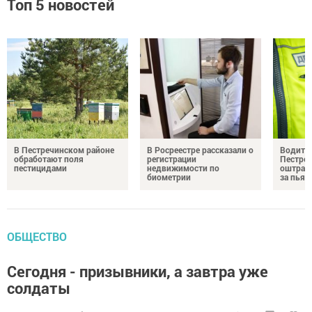
Топ 5 новостей
В Пестречинском районе
В Росреестре рассказали о
Водител
обработают поля
регистрации
Пестреч
пестицидами
недвижимости по
оштраф
биометрии
за пьян
ОБЩЕСТВО
Сегодня - призывники, а завтра уже
солдаты