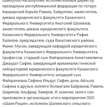
Шайхулла Насыбуллин, исполнительный директор
президиума республиканской федерации по татаро-
башкирской борьбе Равиль Хайруллин, заместитель
декана юридического факультета Казанского
Федерального Университета Анатолий Шалимов,
заместитель декана юридического факультета
Казанского Федерального Университета Рафик
Халилов, председатель суда Вахитовского района
Фанис Мусин, заведующий кафедрой юридического
факультета Казанского Федерального Университета,
профессор, старший сын Файзрахмана Ахметзяновича
Джаудат Сафин, заведующий криминалистической
лабораторией юридического факультета Казанского
Федерального Университета, младший сын
Файзрахмана Сафина Ильдус Сафин, дочь Айсылу
Сафина и друзья, коллеги Исламгали Байрамов, Равиль
Шарипов, Альфред Закиров. И, конечно, много сил
приложили в организации этого мероприятия ООО
«Шали-Рацин», исполком Шалинского сельского