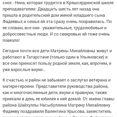
снох - Нина, которая трудится в Кряшсердинской школе
преподавателем. Двадцать шесть лет назад она
пришла в родительский дом женой младшего сына
Фадеевых и семья ей эта сразу очень понравилась. По
ее словам, все они - уважительные, трудолюбивые и
добросовестные люди. И со свекровью ей тоже очень
повезло!
Сегодня почти все дети Матрены Михайловны живут и
работают в Татарстане (только один в Ульяновске) и
все они приносят пользу родной земле, как, впрочем, и
уже взрослые внуки…
К счастью, и район не забывает о заслугах ветерана и
матери-героини. Представители руководства района,
как и многочисленные дети, внуки и правнуки, также
приехали в день ее юбилея к ней домой. От имени главы
района Шайхуллы Насыбуллина Матрену Михайловну
Фадееву поздравили Валентина Урысова, заместитель