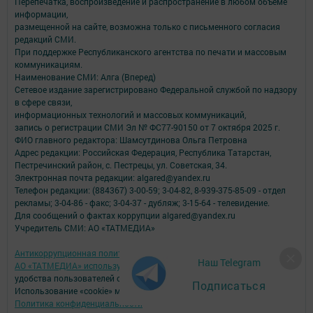
Перепечатка, воспроизведение и распространение в любом объеме
информации,
размещенной на сайте, возможна только с письменного согласия
редакций СМИ.
При поддержке Республиканского агентства по печати и массовым
коммуникациям.
Наименование СМИ: Алга (Вперед)
Сетевое издание зарегистрировано Федеральной службой по надзору
в сфере связи,
информационных технологий и массовых коммуникаций,
запись о регистрации СМИ Эл № ФС77-90150 от 7 октября 2025 г.
ФИО главного редактора: Шамсутдинова Ольга Петровна
Адрес редакции: Российская Федерация, Республика Татарстан,
Пестречинский район, с. Пестрецы, ул. Советская, 34.
Электронная почта редакции: algared@yandex.ru
Телефон редакции: (884367) 3-00-59; 3-04-82, 8-939-375-85-09 - отдел
рекламы; 3-04-86 - факс; 3-04-37 - дубляж; 3-15-64 - телевидение.
Для сообщений о фактах коррупции algared@yandex.ru
Учредитель СМИ: АО «ТАТМЕДИА»
Антикоррупционная политика
Наш Telegram
АО «ТАТМЕДИА» использует «cookie»
для персонализации сервисов и
удобства пользователей сайтом.
Подписаться
Использование «cookie» можно отменить в настройках браузера.
Политика конфиденциальности