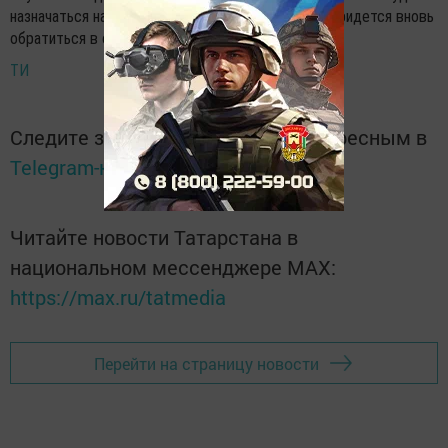
назначаться на срок один год. Для ее продления придется вновь
обратиться в органы соцзащиты.
ТИ
Следите за самым важным и интересным в
Telegram-канале
Татмедиа
Читайте новости Татарстана в
национальном мессенджере MАХ:
https://max.ru/tatmedia
Перейти на страницу новости