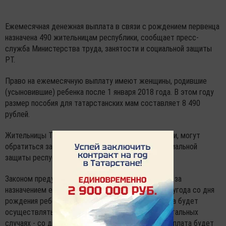
Ежемесячная денежная выплата в связи с рождением первенца
назначена 490 жительницам республики, сообщает пресс-
служба Министерства труда, занятости и социальной защиты
РТ.
Право на ежемесячную выплату имеют женщины, родившие
(усыновившие) ребенка после 1 января 2018 года. В этом году
размер пособия для татарстанских мам составляет 8 490
рублей.
Жительницы Татарстана, впервые ставшие мамами, могут
обратиться за выплатами в районные отделы социальной
защиты республики.
Законом предусмотрена возможность обращения за
назначением ежемесячной выплаты в течение полугода со дня
рождения ребенка, при этом ежемесячная выплата будет
осуществляться со дня рождения первенца. В остальных
случаях - со дня обращения за ее назначением. Выплата будет