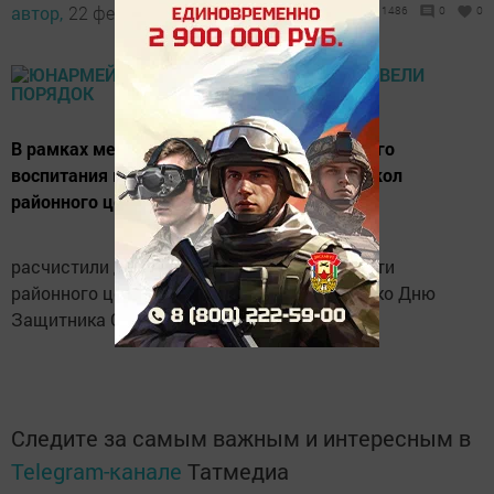
автор,
22 февраля 2018 - 04:25
1486
0
0
В рамках месячника военно-патриотического
воспитания юнармейцы первой и второй школ
районного центра провели акцию -
расчистили дорожки от снега в парке Памяти
районного центра. Акция была приурочена ко Дню
Защитника Отечества.
Следите за самым важным и интересным в
Telegram-канале
Татмедиа