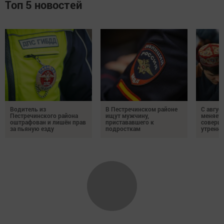
Топ 5 новостей
Водитель из
В Пестречинском районе
С авгус
Пестречинского района
ищут мужчину,
меняет
оштрафован и лишён прав
пристававшего к
соверше
за пьяную езду
подросткам
утренне