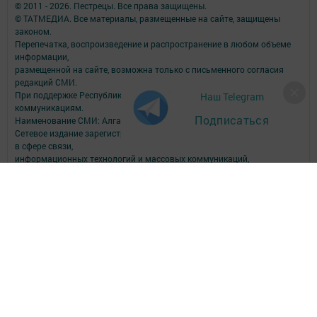
© 2011 - 2026. Пестрецы. Все права защищены.
© ТАТМЕДИА. Все материалы, размещенные на сайте, защищены
законом.
Перепечатка, воспроизведение и распространение в любом объеме
информации,
размещенной на сайте, возможна только с письменного согласия
редакций СМИ.
При поддержке Республиканского агентства по печати и массовым
Наш Telegram
коммуникациям.
Подписаться
Наименование СМИ: Алга (Вперед)
Сетевое издание зарегистрировано Федеральной службой по надзору
в сфере связи,
информационных технологий и массовых коммуникаций,
запись о регистрации СМИ Эл № ФС77-90150 от 7 октября 2025 г.
ФИО главного редактора: Шамсутдинова Ольга Петровна
Адрес редакции: Российская Федерация, Республика Татарстан,
Пестречинский район, с. Пестрецы, ул. Советская, 34.
Электронная почта редакции: algared@yandex.ru
Телефон редакции: (884367) 3-00-59; 3-04-82, 8-939-375-85-09 - отдел
рекламы; 3-04-86 - факс; 3-04-37 - дубляж; 3-15-64 - телевидение.
Для сообщений о фактах коррупции algared@yandex.ru
Учредитель СМИ: АО «ТАТМЕДИА»
Антикоррупционная политика
АО «ТАТМЕДИА» использует «cookie»
для персонализации сервисов и