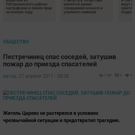
Водитель из
С августа в Татарстане
В Пестр
Пестречинского района
меняется время
ищут м
оштрафован и лишён прав
совершения ночного и
пристав
за пьяную езду
утреннего намазов
подрос
ОБЩЕСТВО
Пестречинец спас соседей, затушив
пожар до приезда спасателей
автор,
27 апреля 2017 - 08:06
1199
0
0
Житель Царево не растерялся в условиях
чрезвычайной ситуации и предотвратил трагедию.