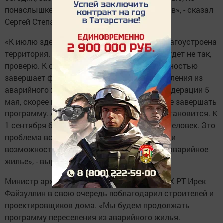
понаслышке, как жить в бараках без удобств», - сказал
Сергей Степашин.
«К июлю здесь все должно быть убрано, благоустроена
территория. Звоните, пишите, если что-то будет не так,
проверю. К осени этого года Татарстан полностью
завершает федеральную программу переселения из
аварийного жилья. На заседании Совета Федерации 5
мая, скорее всего, будет принято решение не завершать
программу. Аварийного жилья меньше не становится. К
1 сентября будет переселен один миллион человек. Это
проблема всей страны. Татарстан со своими
возможностями должен забыть, что такое аварийное
жилье», - выразил мнение Сергей Степашин.
Министр архитектуры, строительства и ЖКХ РТ Ирек
Файзуллин в свою очередь поблагодарил строителей и
проектировщиков дома. «Мы будем продолжать
программу переселения из аварийного жилья.