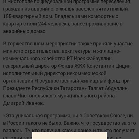
В Чистополе по федеральной программе переселения
граждан из аварийного жилья заселен пятиэтажный
155-квартирный дом. Владельцами комфортных
квартир стали 244 человека, ранее проживавшие в
аварийных домах.
В торжественном мероприятии также приняли участие
министр строительства, архитектуры и жилищно-
коммунального хозяйства РТ Ирек Файзуллин,
генеральный директор Фонда ЖКХ Константин Цицин,
исполнительный директор некоммерческой
организации «Государственный жилищный фонд при
Президенте Республики Татарстан» Талгат Абдуллин,
глава Чистопольского муниципального района
Дмитрий Иванов.
«Эта уникальная программа, ни в Советском Союзе, ни
в России такого не было. Важно, что государство за это
взялось. Те, кто получил ключи ранее, и те, кто получает
сегодня, заслуживают это. Я сам по себе знаю, не