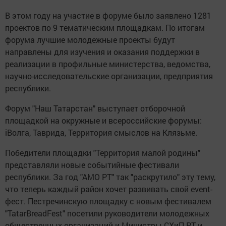
В этом году на участие в форуме было заявлено 1281
проектов по 9 тематическим площадкам. По итогам
форума лучшие молодежные проекты будут
направлены для изучения и оказания поддержки в
реализации в профильные министерства, ведомства,
научно-исследовательские организации, предприятия
республики.
Форум "Наш Татарстан" выступает отборочной
площадкой на окружные и всероссийские форумы:
iВолга, Таврида, Территория смыслов на Клязьме.
Победители площадки "Территория малой родины"
представляли новые событийные фестивали
республики. За год "АМО РТ" так "раскрутило" эту тему,
что теперь каждый район хочет развивать свой event-
фест. Пестречинскую площадку с новым фестивалем
"TatarBreadFest" посетили руководители молодежных
общественных организаций и Министры СХиП РТ и