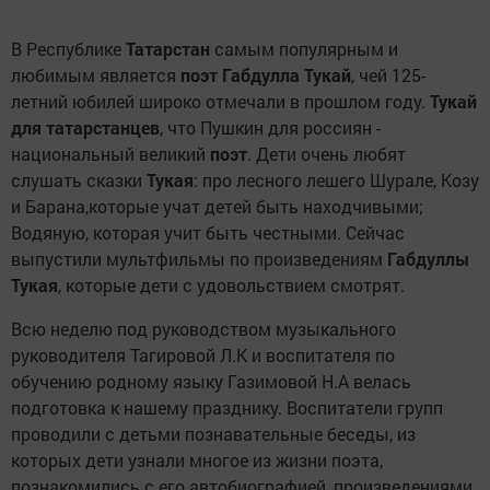
В Республике
Татарстан
самым популярным и
любимым является
поэт Габдулла Тукай
, чей 125-
летний юбилей широко отмечали в прошлом году.
Тукай
для татарстанцев
, что Пушкин для россиян -
национальный великий
поэт
. Дети очень любят
слушать сказки
Тукая
: про лесного лешего Шурале, Козу
и Барана,которые учат детей быть находчивыми;
Водяную, которая учит быть честными. Сейчас
выпустили мультфильмы по произведениям
Габдуллы
Тукая
, которые дети с удовольствием смотрят.
Всю неделю под руководством музыкального
руководителя Тагировой Л.К и воспитателя по
обучению родному языку Газимовой Н.А велась
подготовка к нашему празднику. Воспитатели групп
проводили с детьми познавательные беседы, из
которых дети узнали многое из жизни поэта,
познакомились с его автобиографией, произведениями,