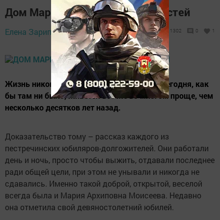
Дом Марии всегда был полон гостей
Елена Зарипова,
8 августа 2018 - 08:22
1302
0
1
Жизнь никогда не бывает безоблачной, и сегодня, как
бы там ни было, живется все же во многом проще, чем
несколько десятков лет назад.
Доказательство тому – рассказ каждого из
пестречинских юбиляров-долгожителей. Они работали
день и ночь, просто чтобы выжить, отдавали последнее
ради общей цели, при этом не унывали и никогда не
сдавались. Именно такой доброй, открытой, веселой
всегда была и Мария Архиповна Моисеева. Недавно
она отметила свой девяностолетний юбилей.