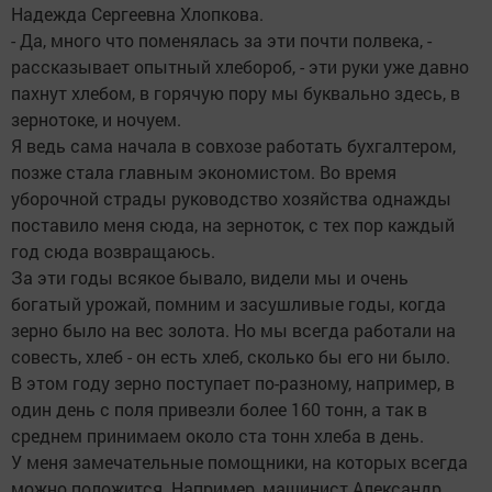
Надежда Сергеевна Хлопкова.
- Да, много что поменялась за эти почти полвека, -
рассказывает опытный хлебороб, - эти руки уже давно
пахнут хлебом, в горячую пору мы буквально здесь, в
зернотоке, и ночуем.
Я ведь сама начала в совхозе работать бухгалтером,
позже стала главным экономистом. Во время
уборочной страды руководство хозяйства однажды
поставило меня сюда, на зерноток, с тех пор каждый
год сюда возвращаюсь.
За эти годы всякое бывало, видели мы и очень
богатый урожай, помним и засушливые годы, когда
зерно было на вес золота. Но мы всегда работали на
совесть, хлеб - он есть хлеб, сколько бы его ни было.
В этом году зерно поступает по-разному, например, в
один день с поля привезли более 160 тонн, а так в
среднем принимаем около ста тонн хлеба в день.
У меня замечательные помощники, на которых всегда
можно положится. Например, машинист Александр