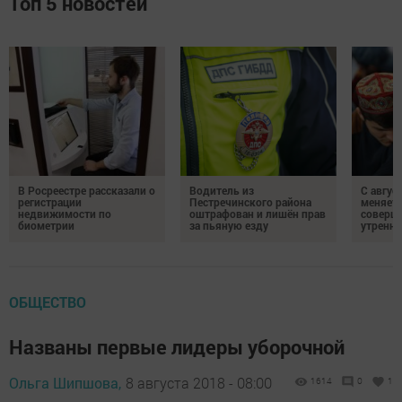
Топ 5 новостей
В Росреестре рассказали о
Водитель из
С авгус
регистрации
Пестречинского района
меняет
недвижимости по
оштрафован и лишён прав
соверше
биометрии
за пьяную езду
утренне
ОБЩЕСТВО
Названы первые лидеры уборочной
Ольга Шипшова,
8 августа 2018 - 08:00
1614
0
1