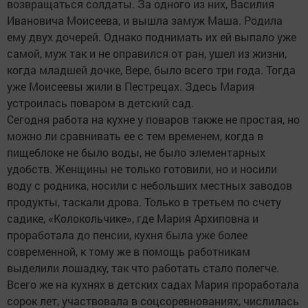
возвращаться солдаты. За одного из них, Василия
Ивановича Моисеева, и вышла замуж Маша. Родила
ему двух дочерей. Однако поднимать их ей выпало уже
самой, муж так и не оправился от ран, ушел из жизни,
когда младшей дочке, Вере, было всего три года. Тогда
уже Моисеевы жили в Пестрецах. Здесь Мария
устроилась поваром в детский сад.
Сегодня работа на кухне у поваров также не простая, но
можно ли сравнивать ее с тем временем, когда в
пищеблоке не было воды, не было элементарных
удобств. Женщины не только готовили, но и носили
воду с родника, носили с небольших местных заводов
продукты, таскали дрова. Только в третьем по счету
садике, «Колокольчике», где Мария Архиповна и
проработала до пенсии, кухня была уже более
современной, к тому же в помощь работникам
выделили лошадку, так что работать стало полегче.
Всего же на кухнях в детских садах Мария проработала
сорок лет, участвовала в соцсоревнованиях, числилась