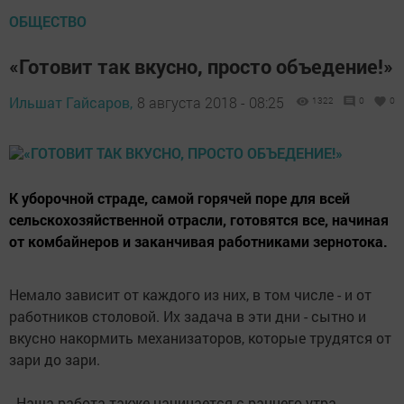
ОБЩЕСТВО
«Готовит так вкусно, просто объедение!»
Ильшат Гайсаров,
8 августа 2018 - 08:25
1322
0
0
К уборочной страде, самой горячей поре для всей
сельскохозяйственной отрасли, готовятся все, начиная
от комбайнеров и заканчивая работниками зернотока.
Немало зависит от каждого из них, в том числе - и от
работников столовой. Их задача в эти дни - сытно и
вкусно накормить механизаторов, которые трудятся от
зари до зари.
- Наша работа также начинается с раннего утра, -