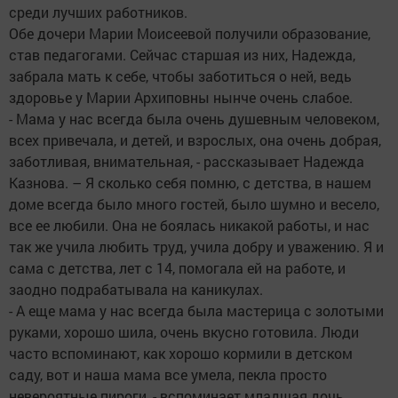
среди лучших работников.
Обе дочери Марии Моисеевой получили образование,
став педагогами. Сейчас старшая из них, Надежда,
забрала мать к себе, чтобы заботиться о ней, ведь
здоровье у Марии Архиповны нынче очень слабое.
- Мама у нас всегда была очень душевным человеком,
всех привечала, и детей, и взрослых, она очень добрая,
заботливая, внимательная, - рассказывает Надежда
Казнова. – Я сколько себя помню, с детства, в нашем
доме всегда было много гостей, было шумно и весело,
все ее любили. Она не боялась никакой работы, и нас
так же учила любить труд, учила добру и уважению. Я и
сама с детства, лет с 14, помогала ей на работе, и
заодно подрабатывала на каникулах.
- А еще мама у нас всегда была мастерица с золотыми
руками, хорошо шила, очень вкусно готовила. Люди
часто вспоминают, как хорошо кормили в детском
саду, вот и наша мама все умела, пекла просто
невероятные пироги, - вспоминает младшая дочь