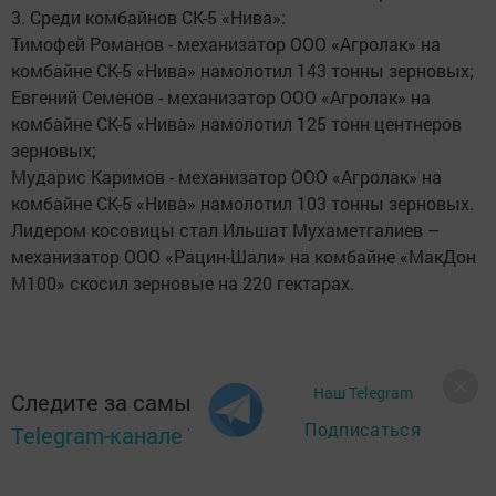
3. Среди комбайнов СК-5 «Нива»:
Тимофей Романов - механизатор ООО «Агролак» на
комбайне СК-5 «Нива» намолотил 143 тонны зерновых;
Евгений Семенов - механизатор ООО «Агролак» на
комбайне СК-5 «Нива» намолотил 125 тонн центнеров
зерновых;
Мударис Каримов - механизатор ООО «Агролак» на
комбайне СК-5 «Нива» намолотил 103 тонны зерновых.
Лидером косовицы стал Ильшат Мухаметгалиев –
механизатор ООО «Рацин-Шали» на комбайне «МакДон
М100» скосил зерновые на 220 гектарах.
Наш Telegram
Следите за самым важным и интересным в
Подписаться
Telegram-канале
Татмедиа