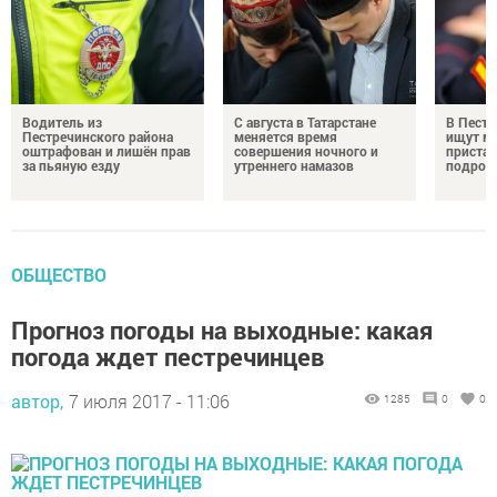
Водитель из
С августа в Татарстане
В Пестр
Пестречинского района
меняется время
ищут м
оштрафован и лишён прав
совершения ночного и
пристав
за пьяную езду
утреннего намазов
подрос
ОБЩЕСТВО
Прогноз погоды на выходные: какая
погода ждет пестречинцев
автор,
7 июля 2017 - 11:06
1285
0
0