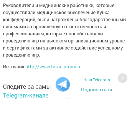
Руководители и медицинские работники, которые
осуществляли медицинское обеспечение Кубка
конфедераций, были награждены благодарственными
письмами за проявленную ответственность и
профессионализм, которые способствовали
проведению игр на высоком организационном уровне,
и сертификатами за активное содействие успешному
проведению игр.
Источник
http://www.tatar-inform.ru
Наш Telegram
Следите за самым важным и интересным в
Подписаться
Telegram-канале
Татмедиа
Читайте новости Татарстана в
национальном мессенджере MАХ: