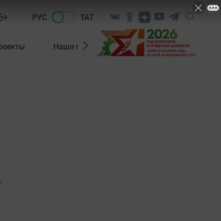
6+
РУС
ТАТ
роекты
Наши герои
Нормативно-правовые а
0