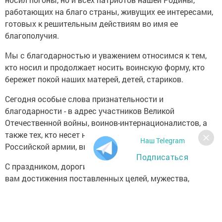
работающих на благо страны, живущих ее интересами,
готовых к решительным действиям во имя ее
благополучия.
Мы с благодарностью и уважением относимся к тем,
кто носил и продолжает носить воинскую форму, кто
бережет покой наших матерей, детей, стариков.
Сегодня особые слова признательности и
благодарности - в адрес участников Великой
Отечественной войны, воинов-интернационалистов, а
также тех, кто несет нелегкую службу в рядах
Наш Telegram
Российской армии, выполняя конституционный долг.
Подписаться
С праздником, дорогие защитники Отечества! Желаю
вам достижения поставленных целей, мужества,
крепости духа, профессиональных успехов, здоровья и
счастья. Пусть мир и понимание царят в вашем доме.
Благополучия и всегда мирного неба над головой!