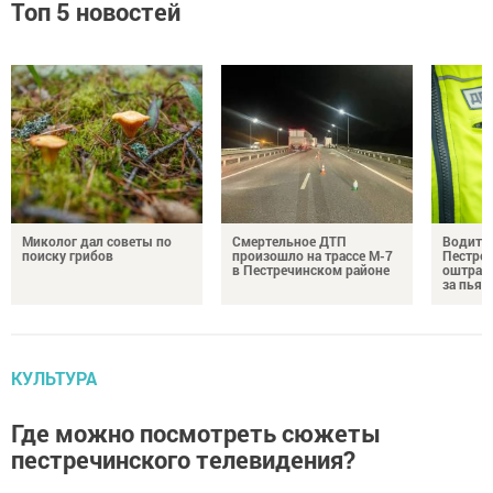
Топ 5 новостей
Миколог дал советы по
Смертельное ДТП
Водител
поиску грибов
произошло на трассе М-7
Пестреч
в Пестречинском районе
оштраф
за пьян
КУЛЬТУРА
Где можно посмотреть сюжеты
пестречинского телевидения?