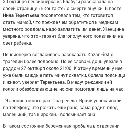
30 октября пенсионерка из Елабуги рассказала на
своей странице «ВКонтакте» о смерти внучки. В посте
Нина Терентьева
посоветовала тем, кто готовится
стать мамой, что прежде чем обратиться к медикам
местного роддома, надо заплатить им денег. Женщина
уверена, что это - гарант благополучного появления на
свет ребенка.
Пенсионерка согласилась рассказать KazanFirst о
трагедии более подробно. По ее словам, дочь увезли в
роддом 27 октября около 21:00. К этому времени у нее
уже были каждые пять минут схватки, болела поясница
и живот, уверяет Терентьева. В медучреждении ей
кололи обезболивающие, но они помогали лишь на час.
- Я звонила много раз. Она ревела. Врачи успокаивали
по телефону, что рожать ещё рано, сама родит -плод
маленький, таз широкий, - вспоминает она.
В таком состоянии беременная пробыла в отделении