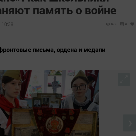
аняют память о войне
 10:38
678
0
фронтовые письма, ордена и медали
❯