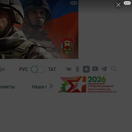
6+
РУС
ТАТ
роекты
Наши герои
Нормативно-правовые а