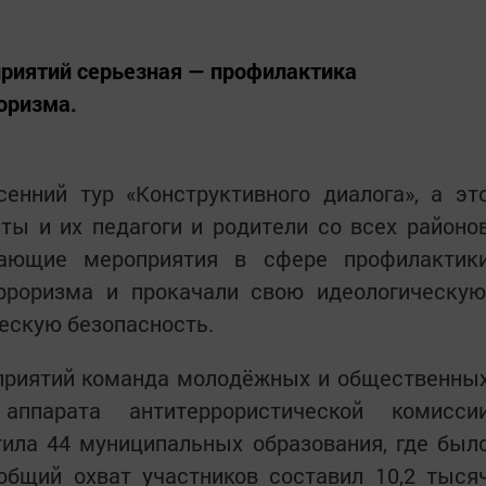
риятий серьезная — профилактика
оризма.
енний тур «Конструктивного диалога», а эт
нты и их педагоги и родители со всех районо
вающие мероприятия в сфере профилактик
рроризма и прокачали свою идеологическую
ескую безопасность.
оприятий команда молодёжных и общественны
аппарата антитеррористической комисси
тила 44 муниципальных образования, где был
общий охват участников составил 10,2 тыся