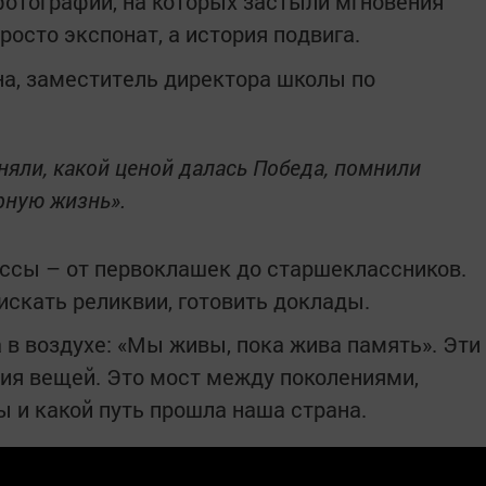
фотографии, на которых застыли мгновения
осто экспонат, а история подвига.
на, заместитель директора школы по
няли, какой ценой далась Победа, помнили
рную жизнь».
ассы – от первоклашек до старшеклассников.
искать реликвии, готовить доклады.
 в воздухе: «Мы живы, пока жива память». Эти
ия вещей. Это мост между поколениями,
ы и какой путь прошла наша страна.