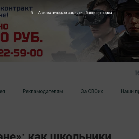
4
Автоматическое закрытие баннера через
1
ея
Рекламодателям
За СВОих
Наши п
ане»: как школьники