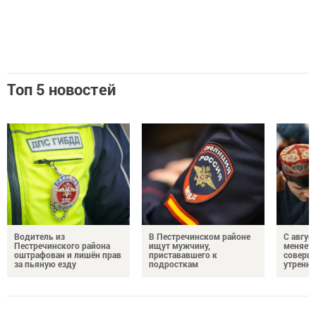
Топ 5 новостей
Водитель из
В Пестречинском районе
С авгус
Пестречинского района
ищут мужчину,
меняет
оштрафован и лишён прав
пристававшего к
соверше
за пьяную езду
подросткам
утренне