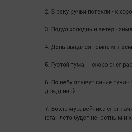
2. В реку ручьи потекли - к хо
3. Подул холодный ветер - зима
4. День выдался темным, пасм
5. Густой туман - скоро снег р
6. По небу плывут синие тучи -
дождливой.
7. Возле муравейника снег начи
юга - лето будет ненастным и 