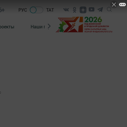
6+
РУС
ТАТ
роекты
Наши герои
Нормативно-правовые а
0