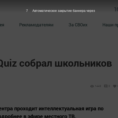
1
6
Автоматическое закрытие баннера через
ея
Рекламодателям
За СВОих
Наши п
Quiz собрал школьников
1443
0
ентра проходит интеллектуальная игра по
дробнее в эфире местного ТВ.