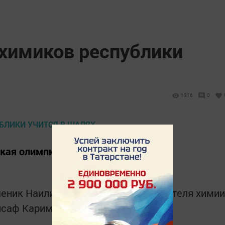
 химиков республики
1316
0
кая олимпиада по химии.
еник Наили Залялиевой - преподавателя химии
нсаф Каримов.