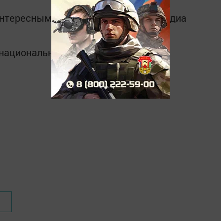
интересным в
Telegram-канале
Татмедиа
в национальном мессенджере MАХ: