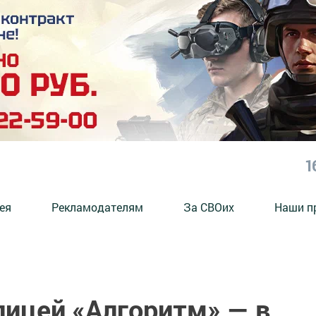
1
ея
Рекламодателям
За СВОих
Наши п
лицей «Алгоритм» — в