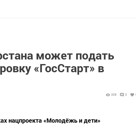
стана может подать
ровку «ГосСтарт» в
309
0
ках нацпроекта «Молодёжь и дети»