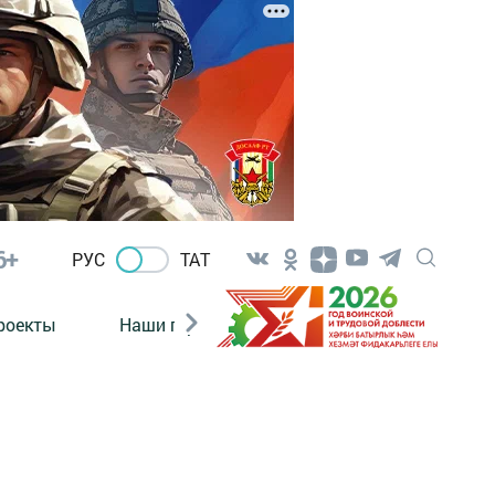
6+
РУС
ТАТ
роекты
Наши герои
Нормативно-правовые а