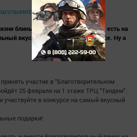
зни блины. И надо сказать, что они есть на
ьный вкус. Поэтому блины любят все. Ну а
!
принять участие в "Благотворительном
ойдёт 25 февраля на 1 этаже ТРЦ "Тандем".
и участвуйте в конкурсе на самый вкусный
льные подарки!
овать и внести благотворительный взнос на