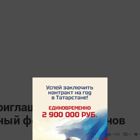
риглашают на
ный фестиваль блинов
1385
0