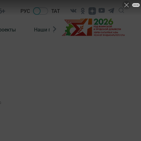
6+
РУС
ТАТ
роекты
Наши герои
Нормативно-правовые а
0