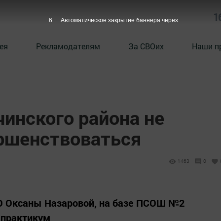
1
5
Автоматическое закрытие баннера через
ея
Рекламодателям
За СВОих
Наши п
инского района не
ршенствоваться
1463
0
О Оксаны Назаровой, на базе ПСОШ №2
 практикум