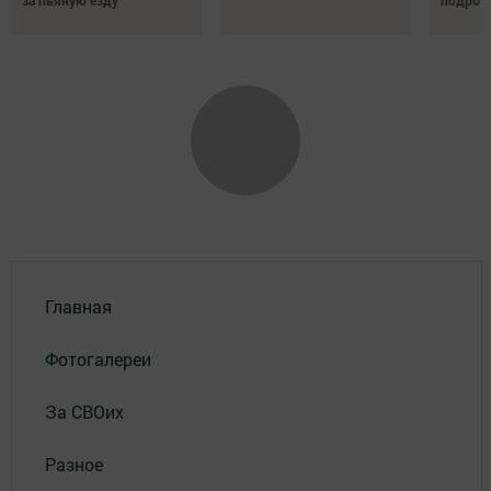
за пьяную езду
подрос
Главная
Фотогалереи
За СВОих
Разное