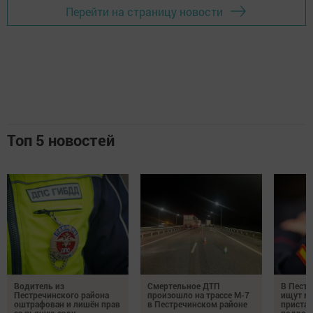
Перейти на страницу новости
Топ 5 новостей
Водитель из
Смертельное ДТП
В Пестр
Пестречинского района
произошло на трассе М-7
ищут м
оштрафован и лишён прав
в Пестречинском районе
пристав