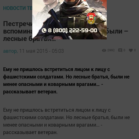
НОВОСТИ ТВ
Пестречинец Риаз Махмутов
вспоминает: «Нашими врагами были –
лесные братья…
автор,
11 мая 2015 - 05:03
2992
0
0
Ему не пришлось встретиться лицом к лицу с
фашистскими солдатами. Но лесные братья, были не
менее опасными и коварными врагами… -
рассказывает ветеран.
Ему не пришлось встретиться лицом к лицу с
фашистскими солдатами. Но лесные братья, были не
менее опасными и коварными врагами… -
рассказывает ветеран.