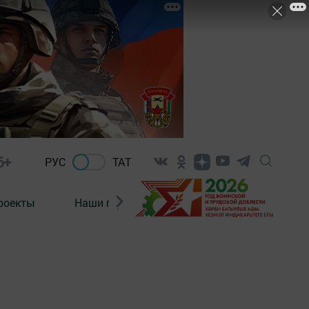
6+
РУС
ТАТ
роекты
Наши герои
Нормативно-правовые а