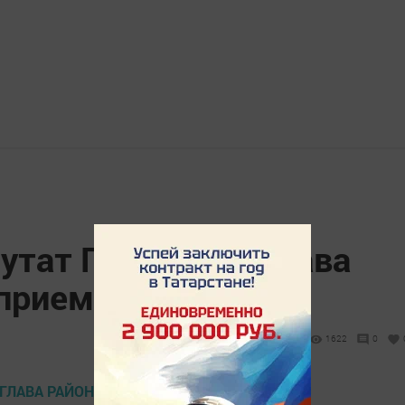
утат Госдумы и глава
 прием граждан
1622
0