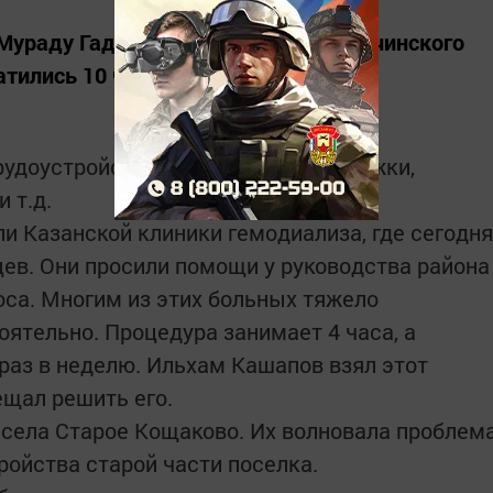
Мураду Гадыльшину и главе Пестречинского
тились 10 человек.
удоустройстве, социальной поддержки,
 т.д.
и Казанской клиники гемодиализа, где сегодня
цев. Они просили помощи у руководства района
оса. Многим из этих больных тяжело
оятельно. Процедура занимает 4 часа, а
 раз в неделю. Ильхам Кашапов взял этот
ещал решить его.
 села Старое Кощаково. Их волновала проблем
ройства старой части поселка.