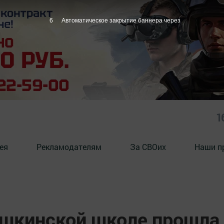
5
Автоматическое закрытие баннера через
1
ея
Рекламодателям
За СВОих
Наши п
ушкинской школе прошла