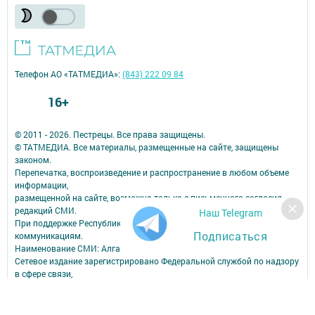
Телефон АО «ТАТМЕДИА»:
(843) 222 09 84
16+
© 2011 - 2026. Пестрецы. Все права защищены.
© ТАТМЕДИА. Все материалы, размещенные на сайте, защищены
законом.
Перепечатка, воспроизведение и распространение в любом объеме
информации,
размещенной на сайте, возможна только с письменного согласия
редакций СМИ.
Наш Telegram
При поддержке Республиканского агентства по печати и массовым
Подписаться
коммуникациям.
Наименование СМИ: Алга (Вперед)
Сетевое издание зарегистрировано Федеральной службой по надзору
в сфере связи,
информационных технологий и массовых коммуникаций,
запись о регистрации СМИ Эл № ФС77-90150 от 7 октября 2025 г.
ФИО главного редактора: Шамсутдинова Ольга Петровна