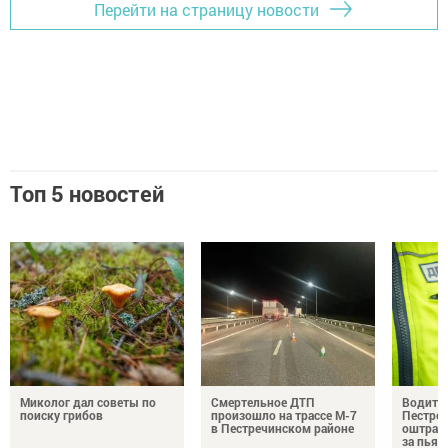
Перейти на страницу новости
Топ 5 новостей
Миколог дал советы по
Смертельное ДТП
Водител
поиску грибов
произошло на трассе М-7
Пестреч
в Пестречинском районе
оштраф
за пьян