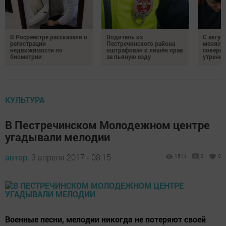
В Росреестре рассказали о
Водитель из
С авгус
регистрации
Пестречинского района
меняет
недвижимости по
оштрафован и лишён прав
соверше
биометрии
за пьяную езду
утренне
КУЛЬТУРА
В Пестречинском Молодежном центре
угадывали мелодии
автор,
3 апреля 2017 - 08:15
1514
0
0
Военные песни, мелодии никогда не потеряют своей