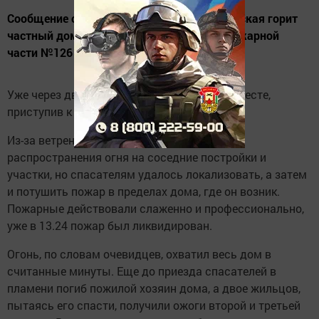
Сообщение о том, что на улице Комсомольская горит
частный дом, поступило на пульт связи пожарной
части №126 в 12.34.
Уже через две минуты пожарные были на месте,
приступив к ликвидации возгорания.
Из-за ветреной погоды велик был риск
распространения огня на соседние постройки и
участки, но спасателям удалось локализовать, а затем
и потушить пожар в пределах дома, где он возник.
Пожарные действовали слаженно и профессионально,
уже в 13.24 пожар был ликвидирован.
Огонь, по словам очевидцев, охватил весь дом в
считанные минуты. Еще до приезда спасателей в
пламени погиб пожилой хозяин дома, а двое жильцов,
пытаясь его спасти, получили ожоги второй и третьей