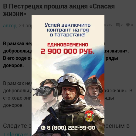
В Пестрецах прошла акция «Спасая
жизни»
автор,
29 апреля 2014 - 06:14
910
0
0
В рамках недели добра молодогвардейцы и
добровольцы района провели акцию «Спасая жизни».
В его ходе они призывали людей вступать в ряды
доноров.
В рамках недели добра молодогвардейцы и
добровольцы района провели акцию «Спасая жизни». В
его ходе они призывали людей вступать в ряды
доноров.
Следите за самым важным и интересным в
Telegram-канале
Татмедиа