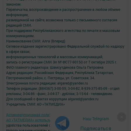
законом.
Перепечатка, воспроизведение и распространение в любом объеме
информации,
размещенной на сайте, возможна только с письменного согласия
редакций СМИ.
При поддержке Республиканского агентства по печати и массовым
коммуникациям.
Наименование СМИ: Алга (Вперед)
Сетевое издание зарегистрировано Федеральной службой по надзору
в сфере связи,
информационных технологий и массовых коммуникаций,
запись о регистрации СМИ Эл № ФС77-90150 от 7 октября 2025 г.
ФИО главного редактора: Шамсутдинова Ольга Петровна
Адрес редакции: Российская Федерация, Республика Татарстан,
Пестречинский район, с. Пестрецы, ул. Советская, 34.
Электронная почта редакции: algared@yandex.ru
Телефон редакции: (884367) 3-00-59; 3-04-82, 8-939-375-85-09 - отдел
рекламы; 3-04-86 - факс; 3-04-37 - дубляж; 3-15-64 - телевидение.
Для сообщений о фактах коррупции algared@yandex.ru
Учредитель СМИ: АО «ТАТМЕДИА»
Антикоррупционная политика
Наш Telegram
АО «ТАТМЕДИА» использует «cookie»
для персонализации сервисов и
удобства пользователей сайтом.
Подписаться
Использование «cookie» можно отменить в настройках браузера.