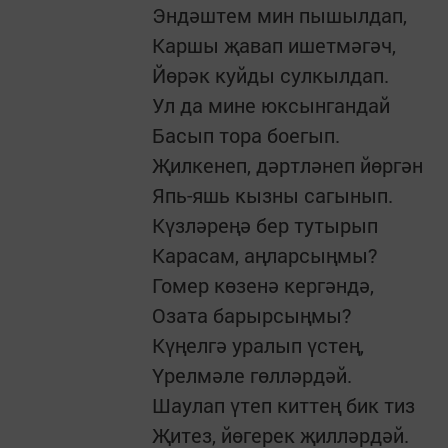
Эндәштем мин пышылдап,
Каршы җавап ишетмәгәч,
Йөрәк куйды сулкылдап.
Ул да мине юксынгандай
Басып тора боегып.
Җилкенеп, дәртләнеп йөргән
Япь-яшь кызны сагынып.
Күзләреңә бер тутырып
Карасам, аңларсыңмы?
Гомер көзенә кергәндә,
Озата барырсыңмы?
Күңелгә уралып үстең,
Үрелмәле гөлләрдәй.
Шаулап үтеп киттең бик тиз
Җитез, йөгерек җилләрдәй.