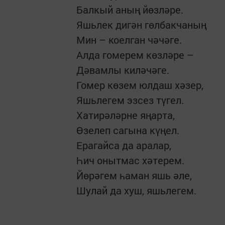
Балкый аның йөзләре.
Яшьлек дигән гөлбакчаның
Мин – коелган чәчәге.
Алда гомерем көзләре –
Дәвамлы киләчәге.
Гомер көзем юлдаш хәзер,
Яшьлегем эзсез түгел.
Хатирәләрне яңарта,
Өзелеп сагына күңел.
Ерагайса да аралар,
Һич онытмас хәтерем.
Йөрәгем һаман яшь әле,
Шулай да хуш, яшьлегем.