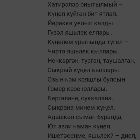
Хатирәләр онытылмый –
Күңел куйган бит ятлап.
Йөрәккә уелып калды
Гүзәл яшьлек еллары.
Күңелем урынында түгел –
Чиртә яшьлек кыллары.
Нечкәргән, тузган, таушалган,
Сыкрый күңел кыллары.
Озын һәм кояшлы булсын
Гомер көзе юллары.
Бәргәләнә, суккалана,
Сыкрана минем күңел.
Адашкан сыман буранда,
Юл эзли һаман күңел.
Ишетәсеңме, яшьлек? – диеп,