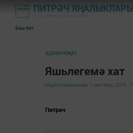
ПИТРӘЧ ЯҢАЛЫКЛАР
"Алга" газетасы - Питрәч районы
Баш бит
ӘДӘБИ ИҖАТ
Яшьлегемә хат
Мария Максимова,
7 сентябрь 2018 - 1
Питрәч