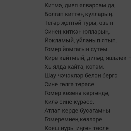
Китмә, диеп ялварсам да,
Болгап киттең кулларың.
Тегәр җептәй туры, озын
Синең киткән юлларың.
Йокламый, уйланып ятып,
Гомер йомгагын сүтәм.
Кире кайтмый, диләр, яшьлек 
Хыялда кайта, көтәм.
Шау чәчәкләр белән бергә
Сине гөлгә төрәсе.
Гомер көзенә кергәндә,
Килә сине күрәсе.
Атлап керде бусагамны
Гомеремнең көзләре.
Кояш нуры иңгән төсле