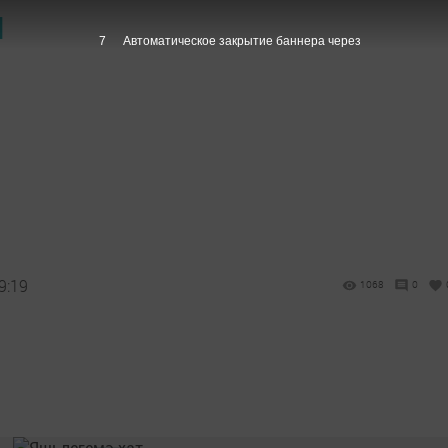
Ы
6
Автоматическое закрытие баннера через
9:19
1068
0