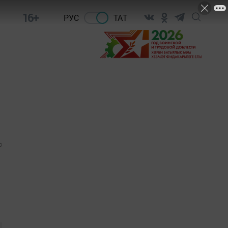
16+
РУС
ТАТ
0