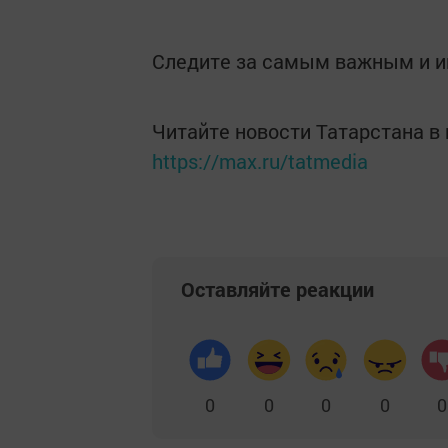
Следите за самым важным и 
Читайте новости Татарстана 
https://max.ru/tatmedia
Оставляйте реакции
0
0
0
0
0