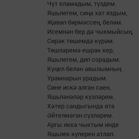
Чүт еламадым, түздем.
Яшьлегем, сиңа хат яздым,
Җавап бирмәссең, беләм.
Исемнән бер дә чыкмыйсың,
Сирәк төшемдә күрәм.
Төшләремә ешрак кер,
Яшьлегем, дип сорадым.
Күңел белән авылымның
Урамнарын урадым.
Сине искә алган саен,
Яшьләнәләр күзләрем.
Хәтер сандыгында ята
Әйтелмәгән сүзләрем.
Аргы якка чыктым инде
Яшьлек күперен атлап.