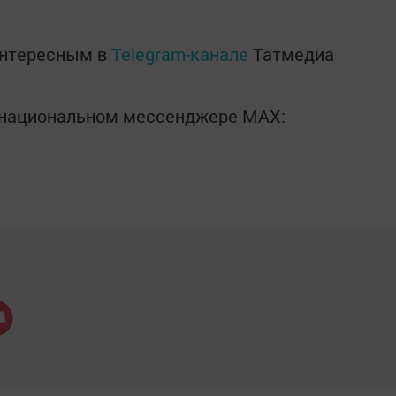
интересным в
Telegram-канале
Татмедиа
в национальном мессенджере MАХ: