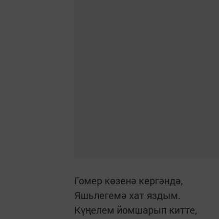
Гомер көзенә кергәндә,
Яшьлегемә хат яздым.
Күңелем йомшарып китте,