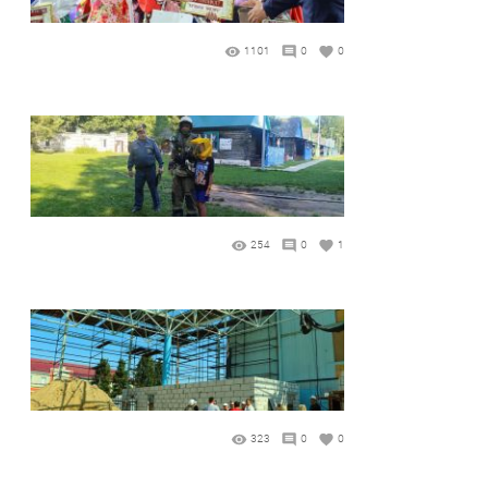
1101
0
0
254
0
1
323
0
0