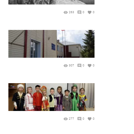
263
0
0
307
0
0
277
0
0