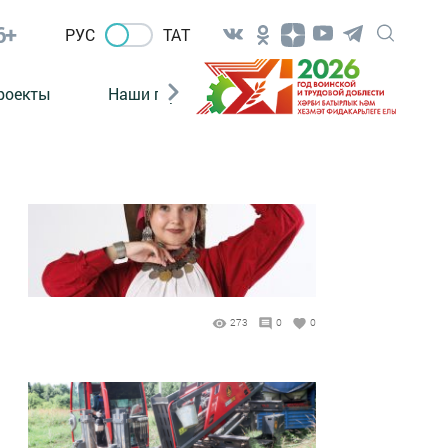
6+
РУС
ТАТ
роекты
Наши герои
Нормативно-правовые а
273
0
0