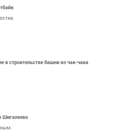
итбайк
ростка
е в строительстве башни из чак-чака
о Шигалеево
дным.