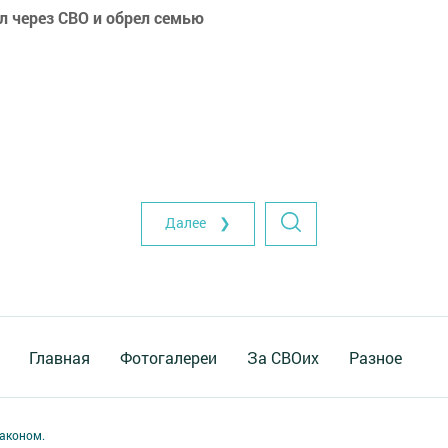
л через СВО и обрел семью
Далее ❯
Главная
Фотогалереи
За СВОих
Разное
аконом.