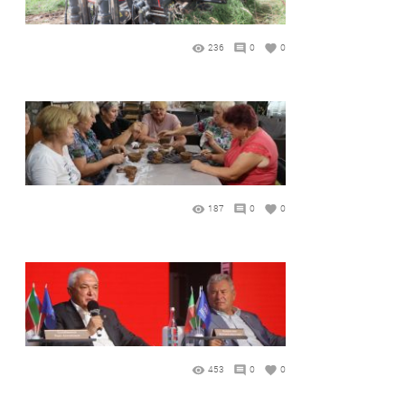
236
0
0
187
0
0
453
0
0