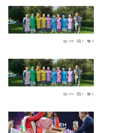
198
0
0
204
0
0