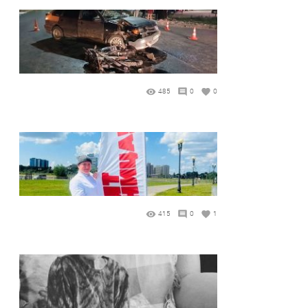
485
0
0
415
0
1