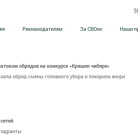
1
ея
Рекламодателям
За СВОих
Наши п
атоком обрядов на конкурсе «Кряшен чибяре»
азала обряд смены головного убора и покорила жюри
сетей
 гидранты