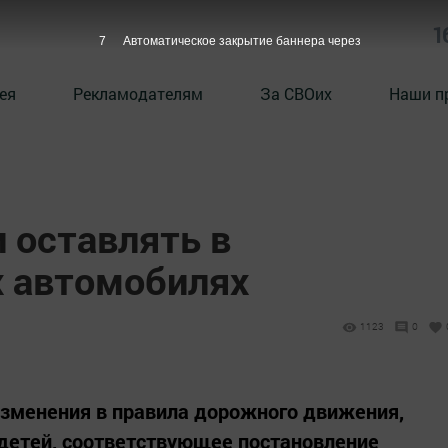
1
6
Автоматическое закрытие баннера через
ея
Рекламодателям
За СВОих
Наши п
 оставлять в
 автомобилях
1123
0
изменения в правила дорожного движения,
детей, соответствующее постановление