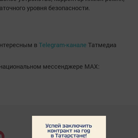
аточного уровня безопасности.
интересным в
Telegram-канале
Татмедиа
в национальном мессенджере MАХ: