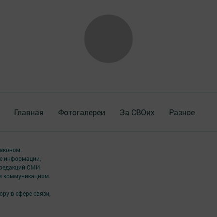
Главная
Фотогалереи
За СВОих
Разное
аконом.
ме информации,
 редакций СМИ.
ым коммуникациям.
ру в сфере связи,