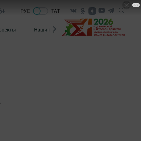
6+
РУС
ТАТ
роекты
Наши герои
Нормативно-правовые а
0