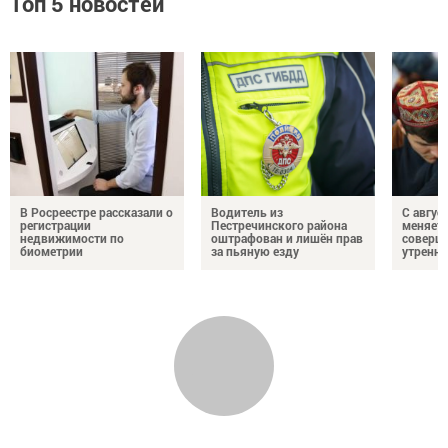
Топ 5 новостей
В Росреестре рассказали о
Водитель из
С авгус
регистрации
Пестречинского района
меняет
недвижимости по
оштрафован и лишён прав
соверше
биометрии
за пьяную езду
утренне