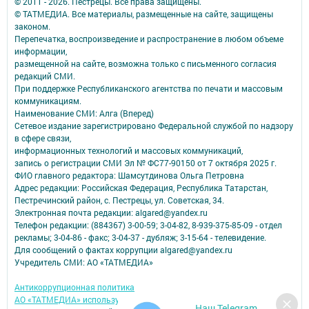
© 2011 - 2026. Пестрецы. Все права защищены.
© ТАТМЕДИА. Все материалы, размещенные на сайте, защищены
законом.
Перепечатка, воспроизведение и распространение в любом объеме
информации,
размещенной на сайте, возможна только с письменного согласия
редакций СМИ.
При поддержке Республиканского агентства по печати и массовым
коммуникациям.
Наименование СМИ: Алга (Вперед)
Сетевое издание зарегистрировано Федеральной службой по надзору
в сфере связи,
информационных технологий и массовых коммуникаций,
запись о регистрации СМИ Эл № ФС77-90150 от 7 октября 2025 г.
ФИО главного редактора: Шамсутдинова Ольга Петровна
Адрес редакции: Российская Федерация, Республика Татарстан,
Пестречинский район, с. Пестрецы, ул. Советская, 34.
Электронная почта редакции: algared@yandex.ru
Телефон редакции: (884367) 3-00-59; 3-04-82, 8-939-375-85-09 - отдел
рекламы; 3-04-86 - факс; 3-04-37 - дубляж; 3-15-64 - телевидение.
Для сообщений о фактах коррупции algared@yandex.ru
Учредитель СМИ: АО «ТАТМЕДИА»
Антикоррупционная политика
АО «ТАТМЕДИА» использует «cookie»
для персонализации сервисов и
Наш Telegram