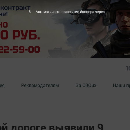
5
Автоматическое закрытие баннера через
1
ея
Рекламодателям
За СВОих
Наши п
ой дороге выявили 9