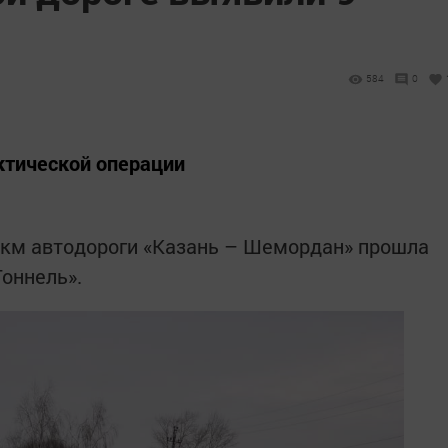
584
0
ктической операции
 км автодороги «Казань – Шемордан» прошла
оннель».