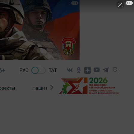
6+
РУС
ТАТ
роекты
Наши герои
Нормативно-правовые а