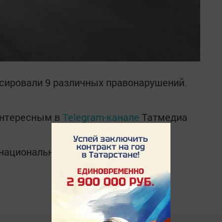
сировали 9 различных правонарушений.
интересным в
Telegram-канале
Татмедиа
в национальном мессенджере MАХ: