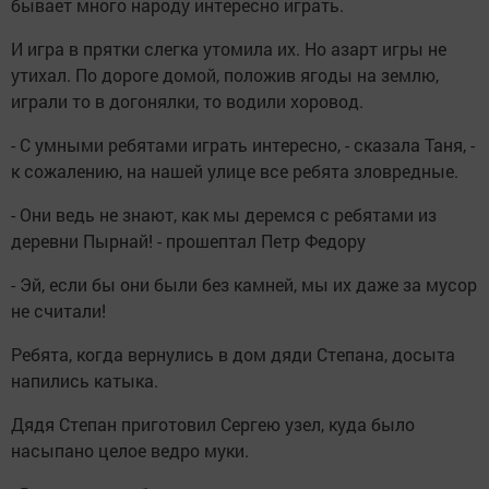
бывает много народу интересно играть.
И игра в прятки слегка утомила их. Но азарт игры не
утихал. По дороге домой, положив ягоды на землю,
играли то в догонялки, то водили хоровод.
- С умными ребятами играть интересно, - сказала Таня, -
к сожалению, на нашей улице все ребята зловредные.
- Они ведь не знают, как мы деремся с ребятами из
деревни Пырнай! - прошептал Петр Федору
- Эй, если бы они были без камней, мы их даже за мусор
не считали!
Ребята, когда вернулись в дом дяди Степана, досыта
напились катыка.
Дядя Степан приготовил Сергею узел, куда было
насыпано целое ведро муки.