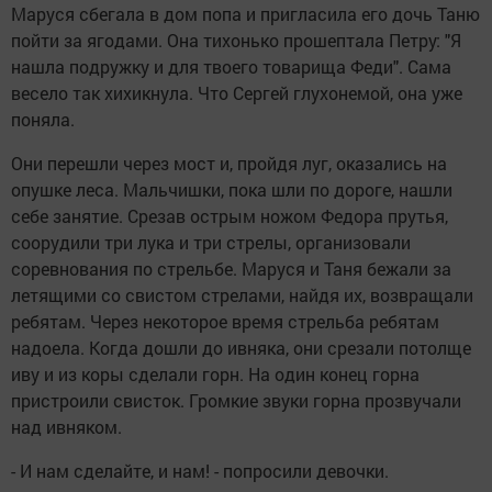
Маруся сбегала в дом попа и пригласила его дочь Таню
пойти за ягодами. Она тихонько прошептала Петру: "Я
нашла подружку и для твоего товарища Феди". Сама
весело так хихикнула. Что Сергей глухонемой, она уже
поняла.
Они перешли через мост и, пройдя луг, оказались на
опушке леса. Мальчишки, пока шли по дороге, нашли
себе занятие. Срезав острым ножом Федора прутья,
соорудили три лука и три стрелы, организовали
соревнования по стрельбе. Маруся и Таня бежали за
летящими со свистом стрелами, найдя их, возвращали
ребятам. Через некоторое время стрельба ребятам
надоела. Когда дошли до ивняка, они срезали потолще
иву и из коры сделали горн. На один конец горна
пристроили свисток. Громкие звуки горна прозвучали
над ивняком.
- И нам сделайте, и нам! - попросили девочки.