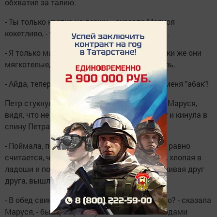
обхватил за талию.
- Ты только крепко не держи, - сказала Маруся
кокетливо, - у меня талия тонкая, сломается.
- Я только мальчишек сильно хватаю, девочки же они
мягкотелые, поэтому быстро чувствуют боль.
- Айда, теперь я тебя буду догонять, стукни меня "абак"!
Петр стукнул Марусю и побежал к воротам. Маруся,
видя, что не догонит его, сняла одну калошу и кинула в
спину Петра.
- Поймала, поймала, раз калоша попала, все равно
считается, что поймала,- закричала Маруся, хлопая в
ладоши и подпрыгивая. Они, слегка подталкивая друг
друга, вышли на улицу.
- В обед свиней будем вместе кормить, ладно? - сказала
Маруся, - быстрее работу закончишь. За ягодами