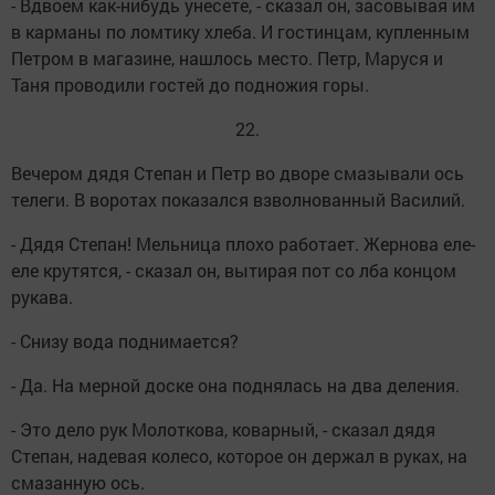
- Вдвоем как-нибудь унесете, - сказал он, засовывая им
в карманы по ломтику хлеба. И гостинцам, купленным
Петром в магазине, нашлось место. Петр, Маруся и
Таня проводили гостей до подножия горы.
22.
Вечером дядя Степан и Петр во дворе смазывали ось
телеги. В воротах показался взволнованный Василий.
- Дядя Степан! Мельница плохо работает. Жернова еле-
еле крутятся, - сказал он, вытирая пот со лба концом
рукава.
- Снизу вода поднимается?
- Да. На мерной доске она поднялась на два деления.
- Это дело рук Молоткова, коварный, - сказал дядя
Степан, надевая колесо, которое он держал в руках, на
смазанную ось.