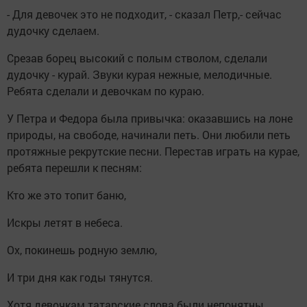
- Для девочек это не подходит, - сказал Петр,- сейчас
дудочку сделаем.
Срезав борец высокий с полым стволом, сделали
дудочку - курай. Звуки курая нежные, мелодичные.
Ребята сделали и девочкам по кураю.
У Петра и Федора была привычка: оказавшись на лоне
природы, на свободе, начинали петь. Они любили петь
протяжные рекрутские песни. Перестав играть на курае,
ребята перешли к песням:
Кто же это топит баню,
Искры летят в небеса.
Ох, покинешь родную землю,
И три дня как годы тянутся.
Хотя девочкам татарские слова были непонятны,