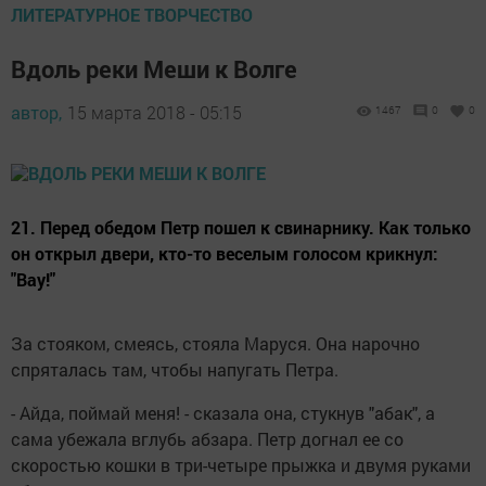
ЛИТЕРАТУРНОЕ ТВОРЧЕСТВО
Вдоль реки Меши к Волге
автор,
15 марта 2018 - 05:15
1467
0
0
21. Перед обедом Петр пошел к свинарнику. Как только
он открыл двери, кто-то веселым голосом крикнул:
"Вау!"
За стояком, смеясь, стояла Маруся. Она нарочно
спряталась там, чтобы напугать Петра.
- Айда, поймай меня! - сказала она, стукнув "абак", а
сама убежала вглубь абзара. Петр догнал ее со
скоростью кошки в три-четыре прыжка и двумя руками