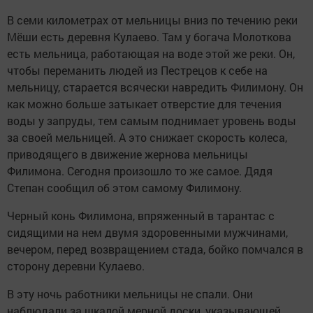
В семи километрах от мельницы вниз по течению реки
Мёши есть деревня Кулаево. Там у богача Молоткова
есть мельница, работающая на воде этой же реки. Он,
чтобы переманить людей из Пестрецов к себе на
мельницу, старается всячески навредить Филимону. Он
как можно больше затыкает отверстие для течения
воды у запруды, тем самым поднимает уровень воды
за своей мельницей. А это снижает скорость колеса,
приводящего в движение жернова мельницы
Филимона. Сегодня произошло то же самое. Дядя
Степан сообщил об этом самому Филимону.
Черный конь Филимона, впряженный в тарантас с
сидящими на нем двумя здоровенными мужчинами,
вечером, перед возвращением стада, бойко помчался в
сторону деревни Кулаево.
В эту ночь работники мельницы не спали. Они
наблюдали за шкалой мерной доски, указывающей