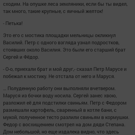
сходим. На опушке леса земляники, если бы ты видел,
так много, такие крупные, с яичный желток!
- Петька!
Это его с мостика площадки мельницы окликнул
Василий. Петр с одного взгляда узнал подростков,
стоявших около Василия. Это были его старший брат
Сергей и Фёдор.
- О-о, приехали брат и мой друг,- сказал Петр Марусе и
побежал к мостику. Не отстала от него и Маруся.
… Полуденную работу они выполняли вчетвером.
Маруся из бочки воду носила. Сергей занес хвою,
разложил её для подстилки свиньям. Петр с Федором
размешали картофель, сваренный в котле бани, с
мукой, полученное тесто разлили свиньям в кормушки.
Федор с восхищением смотрел на дом дяди Степана.
Дом небольшой, но еще издалека видно, что здесь