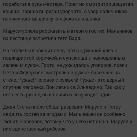
поработала рука мастера. Приятно смотрится дощатая
крыша. Карниз вырезан узорчато. А узор наличников
напоминает вышивку калфака-кокошника.
Маруся успела рассказать матери о гостях. Мальчиков
на лестнице встретила тетя Варя.
На столе был накрыт обед. Катык, ржаной хлеб с
поджаристой корочкой, и суп-лапша с накрошенным
зеленым луком. Гости, не дожидаясь уговоров, поели.
Петр и Федор все смотрели на ружье, висевшее на
стене. Ружье! Человек с ружьем! Ружье - это верный
спутник человека. Вон лесник в Альведино. Так как у
него есть ружье, он и ночью в лесу ходит один.
Дядя Степа после обеда разрешил Марусе и Петру
сводить гостей за ягодами. Мальчишек он особенно
любит. Наверное, потому, что у него нет сына. Маруся у
них единственный ребенок.