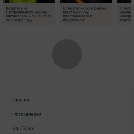
Водитель из
В Пестречинском районе
С авгус
Пестречинского района
ищут мужчину,
меняет
оштрафован и лишён прав
пристававшего к
соверше
за пьяную езду
подросткам
утренне
Главная
Фотогалереи
За СВОих