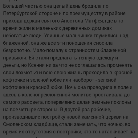
Большей частью она целый день бродила по
Петербургской стороне и по преимуществу в районе
прихода церкви святого Апостола Матфея, где в то
время жили в маленьких деревянных домиках
небогатые люди. Уличные мальчишки глумились над
блаженной, она же все эти поношения сносила
безропотно. Мало-помалу к странностям блаженной
привыкли. Ей стали предлагать теплую одежду и
деньги, но Ксения ни за что не соглашалась променять
свои лохмотья и всю свою жизнь проходила в красной
кофточке и зеленой юбке или наоборот - зеленой
кофточке и красной юбке. Ночь она проводила в поле и
здесь в коленопреклоненной молитве простаивала до
самого рассвета, попеременно делая земные поклоны
на все четыре стороны. В другой раз рабочие,
производившие постройку новой каменной церкви на
Смоленском кладбище, стали замечать, что ночью, во
время их отсутствия с постройки, кто-то натаскивает на