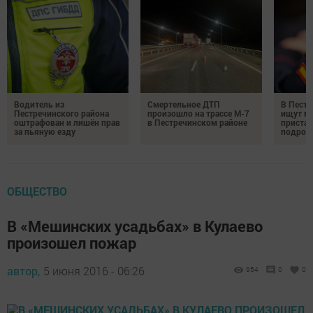
Водитель из
Смертельное ДТП
В Пестр
Пестречинского района
произошло на трассе М-7
ищут м
оштрафован и лишён прав
в Пестречинском районе
пристав
за пьяную езду
подрос
ОБЩЕСТВО
В «Мешинских усадьбах» в Кулаево
произошел пожар
автор,
5 июня 2016 - 06:26
954
0
0