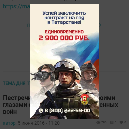
https://max.ru/tatmedia
Перейти на страницу новости
ТЕМА ДНЯ "ГАЗЕТА"
Пестречинцы смогут увидеть своими
глазами события двух Отечественных
войн
автор,
5 июня 2016 - 11:20
790
0
0