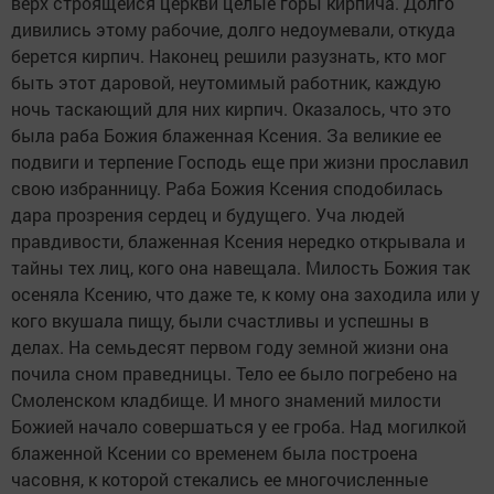
верх строящейся церкви целые горы кирпича. Долго
дивились этому рабочие, долго недоумевали, откуда
берется кирпич. Наконец решили разузнать, кто мог
быть этот даровой, неутомимый работник, каждую
ночь таскающий для них кирпич. Оказалось, что это
была раба Божия блаженная Ксения. За великие ее
подвиги и терпение Господь еще при жизни прославил
свою избранницу. Раба Божия Ксения сподобилась
дара прозрения сердец и будущего. Уча людей
правдивости, блаженная Ксения нередко открывала и
тайны тех лиц, кого она навещала. Милость Божия так
осеняла Ксению, что даже те, к кому она заходила или у
кого вкушала пищу, были счастливы и успешны в
делах. На семьдесят первом году земной жизни она
почила сном праведницы. Тело ее было погребено на
Смоленском кладбище. И много знамений милости
Божией начало совершаться у ее гроба. Над могилкой
блаженной Ксении со временем была построена
часовня, к которой стекались ее многочисленные