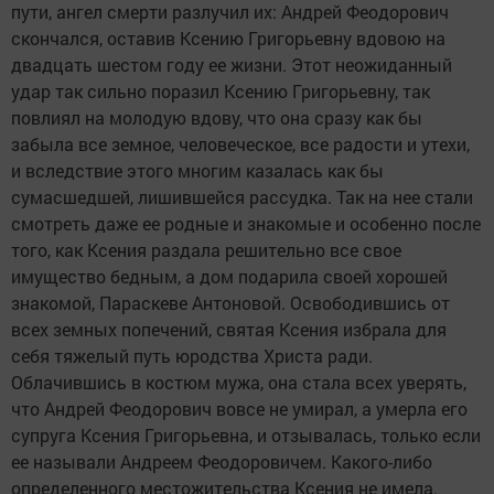
пути, ангел смерти разлучил их: Андрей Феодорович
скончался, оставив Ксению Григорьевну вдовою на
двадцать шестом году ее жизни. Этот неожиданный
удар так сильно поразил Ксению Григорьевну, так
повлиял на молодую вдову, что она сразу как бы
забыла все земное, человеческое, все радости и утехи,
и вследствие этого многим казалась как бы
сумасшедшей, лишившейся рассудка. Так на нее стали
смотреть даже ее родные и знакомые и особенно после
того, как Ксения раздала решительно все свое
имущество бедным, а дом подарила своей хорошей
знакомой, Параскеве Антоновой. Освободившись от
всех земных попечений, святая Ксения избрала для
себя тяжелый путь юродства Христа ради.
Облачившись в костюм мужа, она стала всех уверять,
что Андрей Феодорович вовсе не умирал, а умерла его
супруга Ксения Григорьевна, и отзывалась, только если
ее называли Андреем Феодоровичем. Какого-либо
определенного местожительства Ксения не имела.