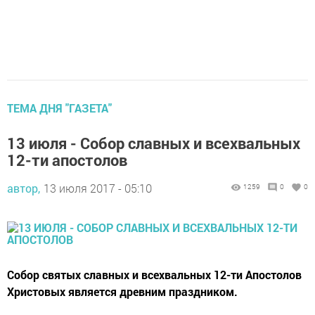
ТЕМА ДНЯ "ГАЗЕТА"
13 июля - Собор славных и всехвальных
12-ти апостолов
автор,
13 июля 2017 - 05:10
1259
0
0
Со­бор свя­тых слав­ных и все­х­валь­ных 12-ти Апо­сто­лов
Хри­сто­вых яв­ля­ет­ся древним празд­ни­ком.