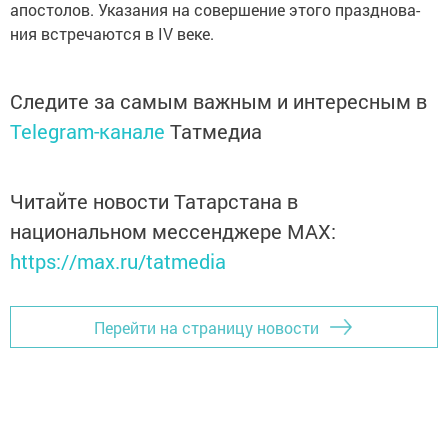
апо­сто­лов. Ука­за­ния на со­вер­ше­ние это­го празд­но­ва­
ния встре­ча­ют­ся в IV ве­ке.
Следите за самым важным и интересным в
Telegram-канале
Татмедиа
Читайте новости Татарстана в
национальном мессенджере MАХ:
https://max.ru/tatmedia
Перейти на страницу новости