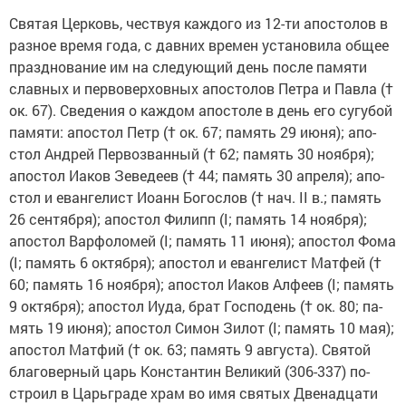
Свя­тая Цер­ковь, че­ствуя каж­до­го из 12-ти апо­сто­лов в
раз­ное вре­мя го­да, с дав­них вре­мен уста­но­ви­ла об­щее
празд­но­ва­ние им на сле­ду­ю­щий день по­сле па­мя­ти
слав­ных и пер­во­вер­хов­ных апо­сто­лов Пет­ра и Пав­ла (†
ок.
67). Све­де­ния о каж­дом апо­сто­ле в день его су­гу­бой
па­мя­ти: апо­стол Петр († ок. 67; па­мять 29 июня); апо­
стол Ан­дрей Пер­во­зван­ный († 62; па­мять 30 но­яб­ря);
апо­стол Иа­ков Зе­ве­де­ев († 44; па­мять 30 ап­ре­ля); апо­
стол и еван­ге­лист Иоанн Бо­го­слов († нач. II в.; па­мять
26 сен­тяб­ря); апо­стол Филипп (I; па­мять 14 но­яб­ря);
апо­стол Вар­фо­ло­мей (I; па­мять 11 июня); апо­стол Фо­ма
(I; па­мять 6 ок­тяб­ря); апо­стол и еван­ге­лист Мат­фей (†
60; па­мять 16 но­яб­ря); апо­стол Иа­ков Ал­фе­ев (I; па­мять
9 ок­тяб­ря); апо­стол Иуда, брат Гос­по­день († ок. 80; па­
мять 19 июня); апо­стол Си­мон Зи­лот (I; па­мять 10 мая);
апо­стол Мат­фий († ок. 63; па­мять 9 ав­гу­ста). Свя­той
бла­го­вер­ный царь Кон­стан­тин Ве­ли­кий (306-337) по­
стро­ил в Ца­рь­гра­де храм во имя свя­тых Две­на­дца­ти