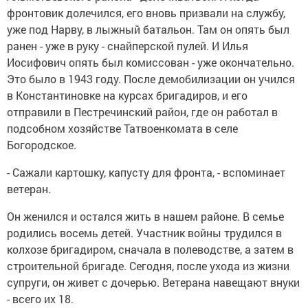
фронтовик долечился, его вновь призвали на службу,
уже под Нарву, в лыжный батальон. Там он опять был
ранен - уже в руку - снайперской пулей. И Илья
Иосифович опять был комиссован - уже окончательно.
Это было в 1943 году. После демобилизации он учился
в Константиновке на курсах бригадиров, и его
отправили в Пестречинский район, где он работал в
подсобном хозяйстве Татвоенкомата в селе
Богородское.
- Сажали картошку, капусту для фронта, - вспоминает
ветеран.
Он женился и остался жить в нашем районе. В семье
родились восемь детей. Участник войны трудился в
колхозе бригадиром, сначала в полеводстве, а затем в
строительной бригаде. Сегодня, после ухода из жизни
супруги, он живет с дочерью. Ветерана навещают внуки
- всего их 18.