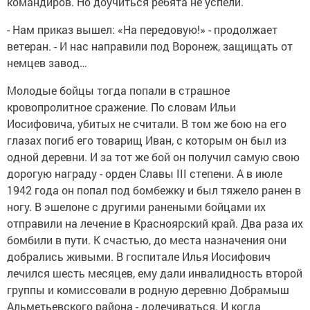
командиров. Но доучиться ребята не успели.
- Нам приказ вышел: «На передовую!» - продолжает
ветеран. - И нас направили под Воронеж, защищать от
немцев завод…
Молодые бойцы тогда попали в страшное
кровопролитное сражение. По словам Ильи
Иосифовича, убитых не считали. В том же бою на его
глазах погиб его товарищ Иван, с которым он был из
одной деревни. И за тот же бой он получил самую свою
дорогую награду - орден Славы III степени. А в июле
1942 года он попал под бомбежку и был тяжело ранен в
ногу. В эшелоне с другими ранеными бойцами их
отправили на лечение в Красноярский край. Два раза их
бомбили в пути. К счастью, до места назначения они
добрались живыми. В госпитале Илья Иосифович
лечился шесть месяцев, ему дали инвалидность второй
группы и комиссовали в родную деревню Добрамыш
Альметьевского района - долечиваться. И когда