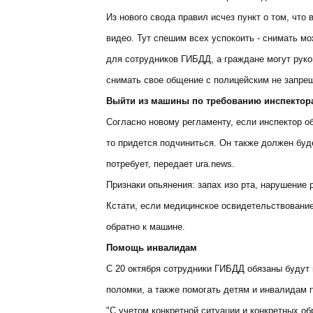
Из нового свода правил исчез пункт о том, что
видео. Тут спешим всех успокоить - снимать мо
для сотрудников ГИБДД, а граждане могут руко
снимать свое общение с полицейским не запре
Выйти из машины по требованию инспектор
Согласно новому регламенту, если инспектор о
то придется подчиниться. Он также должен буд
потребует, передает ura.news.
Признаки опьянения: запах изо рта, нарушение р
Кстати, если медицинское освидетельствование 
обратно к машине.
Помощь инвалидам
С 20 октября сотрудники ГИБДД обязаны будут 
поломки, а также помогать детям и инвалидам 
"С учетом конкретной ситуации и конкретных о