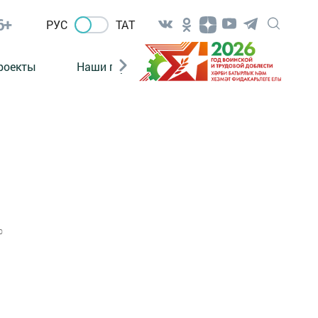
6+
РУС
ТАТ
роекты
Наши герои
Нормативно-правовые а
0