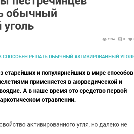
ы пестречинцев
ть обычный
 уголь
1294
0
из старейших и популярнейших в мире способов
челетиями применяется в аюрведической и
воядие. А в наше время это средство первой
наркотическом отравлении.
войство активированного угля, но далеко не