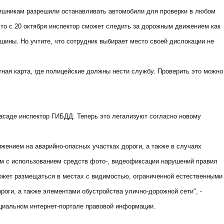
аишникам разрешили останавливать автомобили для проверки в любом
 что с 20 октября инспектор сможет следить за дорожным движением как
ашины. Но учтите, что сотрудник выбирает место своей дислокации не
ная карта, где полицейские должны нести службу. Проверить это можно
засаде инспектор ГИБДД. Теперь это легализуют согласно новому
жением на аварийно-опасных участках дороги, а также в случаях
м с использованием средств фото-, видеофиксации нарушений правил
жет размещаться в местах с видимостью, ограниченной естественными
оги, а также элементами обустройства улично-дорожной сети", -
ициальном интернет-портале правовой информации.