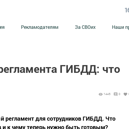
1
ея
Рекламодателям
За СВОих
Наши п
регламента ГИБДД: что
1445
0
вый регламент для сотрудников ГИБДД. Что
 и к чему теперь нужно быть готовым?