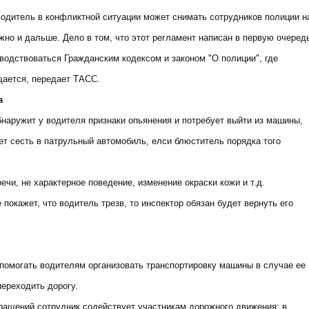
 водитель в конфликтной ситуации может снимать сотрудников полиции н
жно и дальше. Дело в том, что этот регламент написан в первую очеред
водствоваться Гражданским кодексом и законом "О полиции", где
щается, передает ТАСС.
а
бнаружит у водителя признаки опьянения и потребует выйти из машины,
ет сесть в патрульный автомобиль, елси блюститель порядка того
ечи, не характерное поведение, изменение окраски кожи и т.д.
покажет, что водитель трезв, то инспектор обязан будет вернуть его
помогать водителям организовать транспортировку машины в случае ее
переходить дорогу.
бращений сотрудник содействует участникам дорожного движения: в