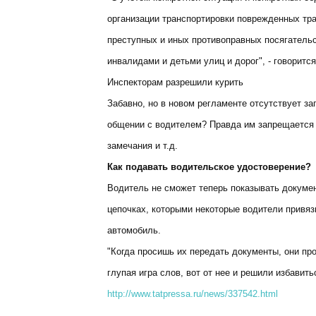
организации транспортировки поврежденных тра
преступных и иных противоправных посягательс
инвалидами и детьми улиц и дорог", - говорится
Инспекторам разрешили курить
Забавно, но в новом регламенте отсутствует за
общении с водителем? Правда им запрещается 
замечания и т.д.
Как подавать водительское удостоверение?
Водитель не сможет теперь показывать докуме
цепочках, которыми некоторые водители привяз
автомобиль.
"Когда просишь их передать документы, они про
глупая игра слов, вот от нее и решили избавить
http://www.tatpressa.ru/news/337542.html