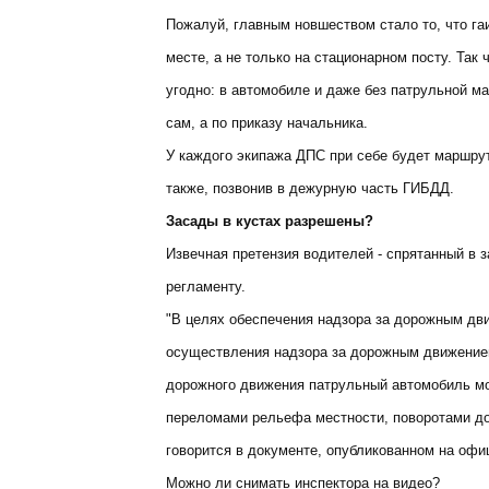
Пожалуй, главным новшеством стало то, что г
месте, а не только на стационарном посту. Так
угодно: в автомобиле и даже без патрульной м
сам, а по приказу начальника.
У каждого экипажа ДПС при себе будет маршрут
также, позвонив в дежурную часть ГИБДД.
Засады в кустах разрешены?
Извечная претензия водителей - спрятанный в 
регламенту.
"В целях обеспечения надзора за дорожным дви
осуществления надзора за дорожным движение
дорожного движения патрульный автомобиль мо
переломами рельефа местности, поворотами дор
говорится в документе, опубликованном на оф
Можно ли снимать инспектора на видео?