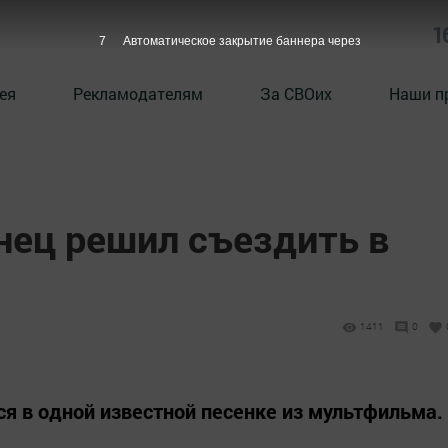
1
6
Автоматическое закрытие баннера через
ея
Рекламодателям
За СВОих
Наши п
нец решил съездить в
1411
0
ся в одной известной песенке из мультфильма.