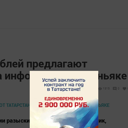
ублей предлагают
а информацию о маньяке
1315
0
и разыскивается опасный преступник,