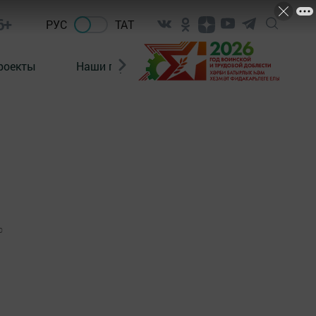
6+
РУС
ТАТ
роекты
Наши герои
Нормативно-правовые а
0