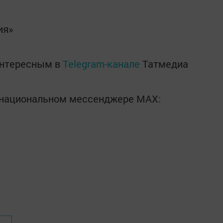
ия»
интересным в
Telegram-канале
Татмедиа
в национальном мессенджере MАХ: