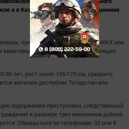
иволжского, Уральского и Центрального
сле и в Казани, свыше 30 убийств одиноких
.
онерок, представлялся сотрудником ЖКХ или
в квартиры. После этого он душил женщин,
-30 лет, рост около 165-170 см, среднего
ется жителем республик Татарстан или
щую задержанию преступника, следственный
граждение в размере трех миллионов рублей.
ется. Обращаться по телефонам: 02 или 8