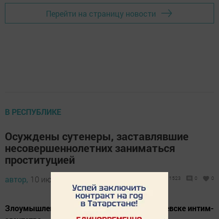
Перейти на страницу новости
В РЕСПУБЛИКЕ
Осуждены сутенеры, заставлявшие
несовершеннолетних заниматься
проституцией
автор,
10 июня 2019 - 15:47
1523
0
0
Злоумышленники организовали в Альметьевске интим-