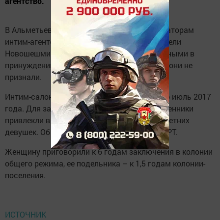
агентство.
В Альметьевске вынесли приговор организаторам
интим-агентства. 37-летняя и 28-летний жители
Новошешминского района признаны виновными в
принуждении занятием проституцией. Вину они не
признали.
Интим-салон работал с января 2015 года по июль 2017
года. Для занятия проституцией злоумышленники
привлекли в том числе двух несовершеннолетних
девушек. Об этом сообщили в прокуратуре РТ.
Женщину приговорили к 6 годам заключения в колонии
общего режима, ее подельника – к 1,5 годам колонии-
поселения.
ИСТОЧНИК