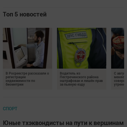
Топ 5 новостей
В Росреестре рассказали о
Водитель из
С авгус
регистрации
Пестречинского района
меняет
недвижимости по
оштрафован и лишён прав
соверше
биометрии
за пьяную езду
утренне
СПОРТ
Юные тхэквондисты на пути к вершинам