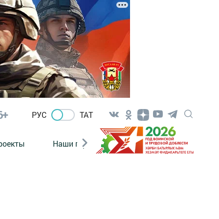
6+
РУС
ТАТ
роекты
Наши герои
Нормативно-правовые а