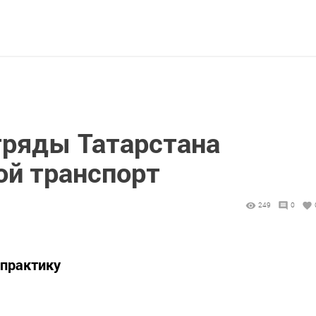
тряды Татарстана
ой транспорт
249
0
 практику