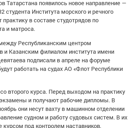
ов Татарстана появилось новое направление —
32 студента Института морского и речного
 практику в составе студотрядов по
а и матроса.
 между Республиканским центром
в и Казанским филиалом института имени
Девятаева подписали в апреле на форуме
удут работать на судах АО «Флот Республики
со второго курса. Перед выходом на практику
экзамены и получают рабочие дипломы. В
ноябрь они несут вахту в машинном отделении
равление судном и работу судовых систем. В их
е курсом под контролем наставников,