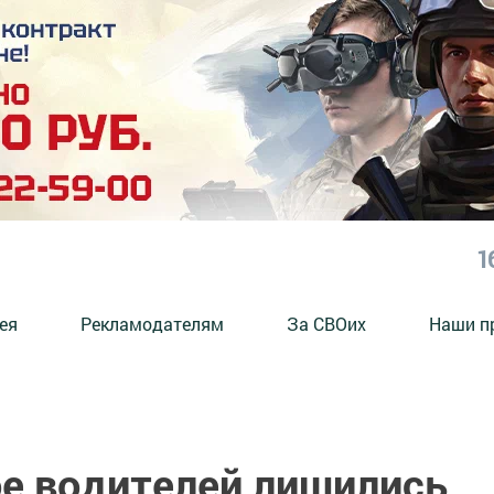
1
ея
Рекламодателям
За СВОих
Наши п
ое водителей лишились