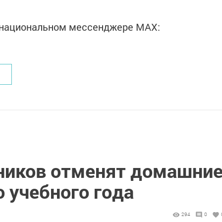
в национальном мессенджере MАХ:
ников отменят домашни
о учебного года
294
0