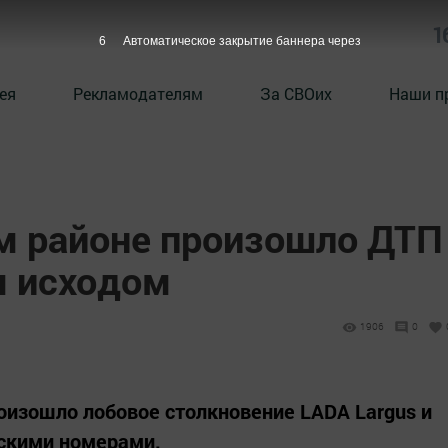
1
5
Автоматическое закрытие баннера через
ея
Рекламодателям
За СВОих
Наши п
м районе произошло ДТП
м исходом
1906
0
оизошло лобовое столкновение LADA Largus и
рскими номерами.