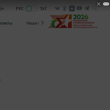
6+
РУС
ТАТ
роекты
Наши герои
Нормативно-правовые а
0