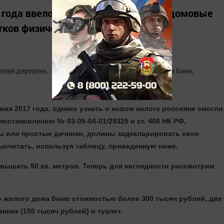
 года ввело косвенный налог на придомовые
тков физических лиц.
телей деревень. Теперь гражданин обязан платить за бани,
мая 2017 года, однако узнать о новом налоге россияне смогли
постановлению № 03-05-04-01/29325 и ст. 406 НК РФ,
ы или простые дачники, должны задекларировать свое
ысчитать, используя таблицу, приведенную ниже.
вышать 50 кв. метров. Теперь для наглядности рассмотрим
о жилого дома баню стоимостью более 300 тысяч рублей, две
яник (150 тысяч рублей) и туалет.