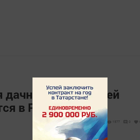
я дачников и жителей
ся в России
1577
0