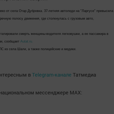
еко от села Отар Дубровка. 37-летняя автоледи на "Ларгусе" превысила
речную полосу движения, где столкнулась с грузовым авто,
татировали смерть женщины-водителя легковушки, а ее пассажира в
ни, сообщает
Autat.ru.
С из села Шали, а также полицейские и медики.
интересным в
Telegram-канале
Татмедиа
в национальном мессенджере MАХ: