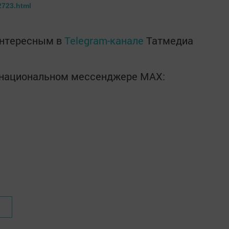
2723.html
интересным в
Telegram-канале
Татмедиа
в национальном мессенджере MАХ: