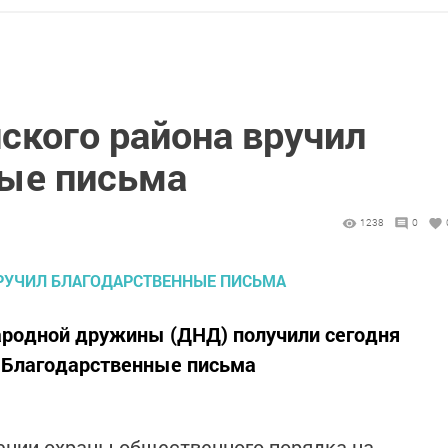
ского района вручил
ые письма
1238
0
ародной дружины (ДНД) получили сегодня
а Благодарственные письма
чении охраны общественного порядка на