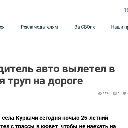
1
ея
Рекламодателям
За СВОих
Наши п
дитель авто вылетел в
 труп на дороге
1334
0
 села Куркачи сегодня ночью 25-летний
ел с трассы в кювет, чтобы не наехать на