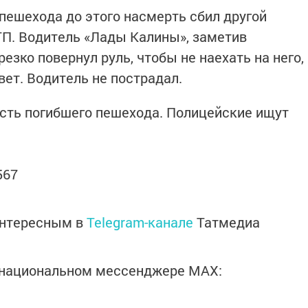
ешехода до этого насмерть сбил другой
ТП. Водитель «Лады Калины», заметив
езко повернул руль, чтобы не наехать на него,
вет. Водитель не пострадал.
сть погибшего пешехода. Полицейские ищут
567
интересным в
Telegram-канале
Татмедиа
в национальном мессенджере MАХ: