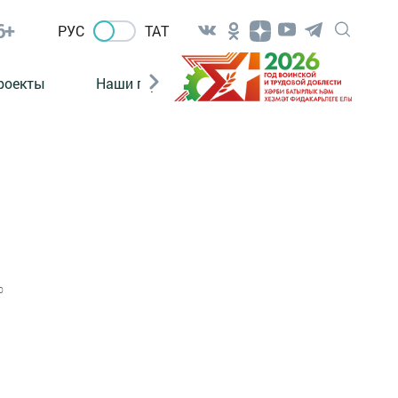
6+
РУС
ТАТ
роекты
Наши герои
Нормативно-правовые а
0