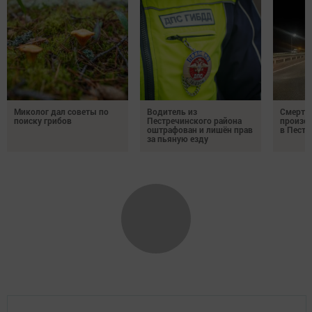
Миколог дал советы по
Водитель из
Смерте
поиску грибов
Пестречинского района
произош
оштрафован и лишён прав
в Пестр
за пьяную езду