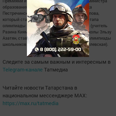
Премиями и благодарностью за подписью министра
образования РТ наградили за успехи ученика
Пестречинской первой школы Фаргата Гарипова,
который стал победителем регионального этапа
олимпиады по математике «Путь к Олимпу» (учитель
Разина Киямова) и ученицу Кощаковской школы Эльзу
Азатян, ставшую призером Всероссийской олимпиады
школьников по праву (учитель Светлана Каплевская).
Следите за самым важным и интересным в
Telegram-канале
Татмедиа
Читайте новости Татарстана в
национальном мессенджере MАХ:
https://max.ru/tatmedia