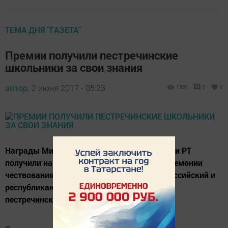
ТЕМА ДНЯ "ГАЗЕТА"
Премии получили пестречинские
школьники за свои знания
автор,
2 июня 2017 - 05:23
1331
0
0
Награды Министерства образования и науки РТ
получили на ежегодной торжественной церемонии
чествования победителей и призеров Всероссийский и
республиканских олимпиад в Казани двое
пестречинских школьников.