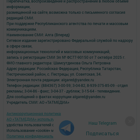
Перепечатка, воспроизведение и распространение в любом объеме
информации,
размещенной на сайте, возможна только с письменного согласия
редакций СМИ.
При поддержке Республиканского агентства по печати и массовым
коммуникациям.
Наименование СМИ: Алга (Вперед)
Сетевое издание зарегистрировано Федеральной службой по надзору
в сфере связи,
информационных технологий и массовых коммуникаций,
запись о регистрации СМИ Эл № ФС77-90150 от 7 октября 2025 г.
ФИО главного редактора: Шамсутдинова Ольга Петровна
Адрес редакции: Российская Федерация, Республика Татарстан,
Пестречинский район, с. Пестрецы, ул. Советская, 34.
Электронная почта редакции: algared@yandex.ru
Телефон редакции: (884367) 3-00-59; 3-04-82, 8-939-375-85-09 - отдел
рекламы; 3-04-86 - факс; 3-04-37 - дубляж; 3-15-64 - телевидение.
Для сообщений о фактах коррупции algared@yandex.ru
Учредитель СМИ: АО «ТАТМЕДИА»
Антикоррупционная политика
АО «ТАТМЕДИА» использует «cookie»
для персонализации сервисов и
Наш Telegram
удобства пользователей сайтом.
Использование «cookie» можно отменить в настройках браузера.
Подписаться
Политика конфиденциальности