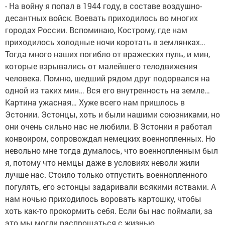
- На войну я попал в 1944 году, в составе воздушно-
десантных войск. Воевать приходилось во многих
городах России. Вспоминаю, Кострому, где нам
приходилось холодные ночи коротать в землянках…
Тогда много наших погибло от вражеских пуль, и мин,
которые взрывались от малейшего телодвижения
человека. Помню, шедший рядом друг подорвался на
одной из таких мин… Вся его внутренность на земле…
Картина ужасная… Хуже всего нам пришлось в
Эстонии. Эстонцы, хоть и были нашими союзниками, но
они очень сильно нас не любили. В Эстонии я работал
конвоиром, сопровождал немецких военнопленных. Но
невольно мне тогда думалось, что военнопленным был
я, потому что немцы даже в условиях неволи жили
лучше нас. Стоило только отпустить военнопленного
погулять, его эстонцы задаривали всякими яствами. А
нам ночью приходилось воровать картошку, чтобы
хоть как-то прокормить себя. Если бы нас поймали, за
это мы могли распрощаться с жизнью.