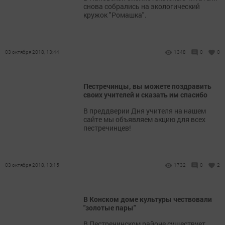
снова собрались на экологический
кружок "Ромашка".
03 октября 2018, 13:44
1348
0
0
Пестречинцы, вы можете поздравить
своих учителей и сказать им спасибо
В преддверии Дня учителя на нашем
сайте мы объявляем акцию для всех
пестречинцев!
03 октября 2018, 13:15
1732
0
2
В Конском доме культуры чествовали
"золотые пары"
В Пестречинском районе существует