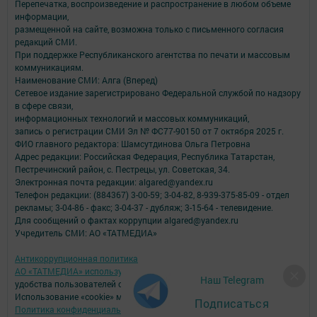
Перепечатка, воспроизведение и распространение в любом объеме
информации,
размещенной на сайте, возможна только с письменного согласия
редакций СМИ.
При поддержке Республиканского агентства по печати и массовым
коммуникациям.
Наименование СМИ: Алга (Вперед)
Сетевое издание зарегистрировано Федеральной службой по надзору
в сфере связи,
информационных технологий и массовых коммуникаций,
запись о регистрации СМИ Эл № ФС77-90150 от 7 октября 2025 г.
ФИО главного редактора: Шамсутдинова Ольга Петровна
Адрес редакции: Российская Федерация, Республика Татарстан,
Пестречинский район, с. Пестрецы, ул. Советская, 34.
Электронная почта редакции: algared@yandex.ru
Телефон редакции: (884367) 3-00-59; 3-04-82, 8-939-375-85-09 - отдел
рекламы; 3-04-86 - факс; 3-04-37 - дубляж; 3-15-64 - телевидение.
Для сообщений о фактах коррупции algared@yandex.ru
Учредитель СМИ: АО «ТАТМЕДИА»
Антикоррупционная политика
АО «ТАТМЕДИА» использует «cookie»
для персонализации сервисов и
Наш Telegram
удобства пользователей сайтом.
Использование «cookie» можно отменить в настройках браузера.
Подписаться
Политика конфиденциальности