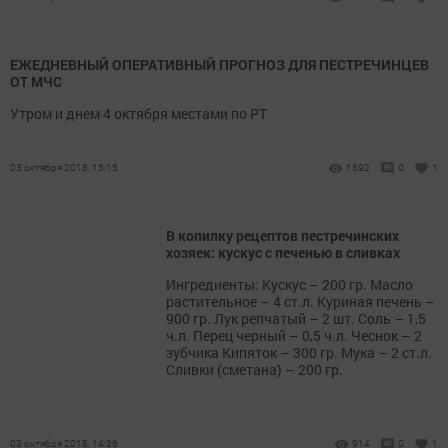
ЕЖЕДНЕВНЫЙ ОПЕРАТИВНЫЙ ПРОГНОЗ ДЛЯ ПЕСТРЕЧИНЦЕВ
ОТ МЧС
Утром и днем 4 октября местами по РТ
03 октября 2018, 15:15
1592
0
1
В копилку рецептов пестречинских
хозяек: кускус с печенью в сливках
Ингредиенты: Кускус – 200 гр. Масло
растительное – 4 ст.л. Куриная печень –
900 гр. Лук репчатый – 2 шт. Соль – 1,5
ч.л. Перец черный – 0,5 ч.л. Чеснок – 2
зубчика Кипяток – 300 гр. Мука – 2 ст.л.
Сливки (сметана) – 200 гр.
03 октября 2018, 14:36
914
0
1