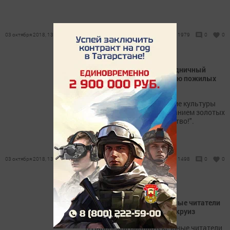
03 октября 2018, 13:58
1979
0
0
В Пановке состоялся праздничный
концерт, посвящённый Дню пожилых
людей
В Пановском сельском доме культуры
прошел концерт с чествованием золотых
пар "Мои года - моё богатство!".
03 октября 2018, 13:51
1498
0
0
В Пановской библиотеке
Пестречинского района юные читатели
совершили литературный круиз
В Пановской библиотеке юные читатели