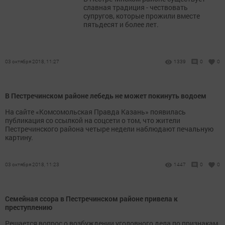
славная традиция - чествовать
супругов, которые прожили вместе
пятьдесят и более лет.
03 октября 2018, 11:27
1339
0
0
В Пестречинском районе лебедь не может покинуть водоем
На сайте «Комсомольская Правда Казань» появилась
публикация со ссылкой на соцсети о том, что жители
Пестречинского района четыре недели наблюдают печальную
картину.
03 октября 2018, 11:23
1447
0
0
Семейная ссора в Пестречинском районе привела к
преступлению
Решается вопрос о возбуждении уголовного дела по признакам