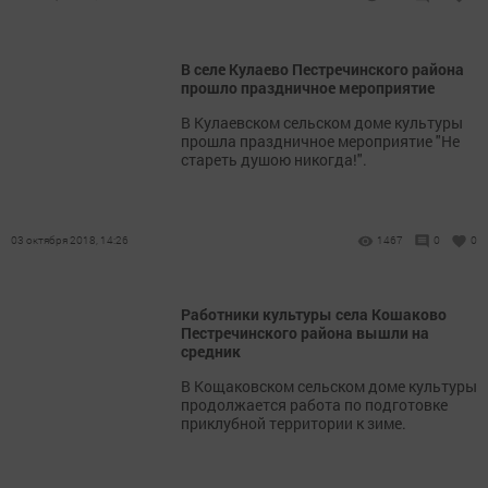
В селе Кулаево Пестречинского района
прошло праздничное мероприятие
В Кулаевском сельском доме культуры
прошла праздничное мероприятие "Не
стареть душою никогда!".
03 октября 2018, 14:26
1467
0
0
Работники культуры села Кошаково
Пестречинского района вышли на
средник
В Кощаковском сельском доме культуры
продолжается работа по подготовке
приклубной территории к зиме.