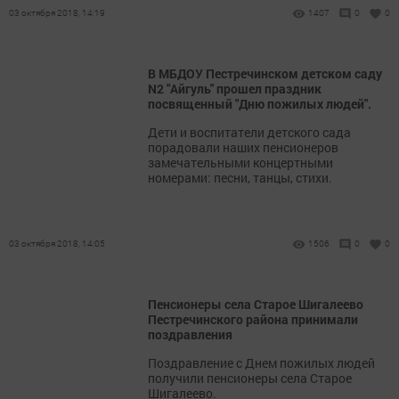
03 октября 2018, 14:19
1407
0
0
В МБДОУ Пестречинском детском саду
N2 "Айгуль" прошел праздник
посвященный "Дню пожилых людей".
Дети и воспитатели детского сада
порадовали наших пенсионеров
замечательными концертными
номерами: песни, танцы, стихи.
03 октября 2018, 14:05
1506
0
0
Пенсионеры села Старое Шигалеево
Пестречинского района принимали
поздравления
Поздравление с Днем пожилых людей
получили пенсионеры села Старое
Шигалеево.