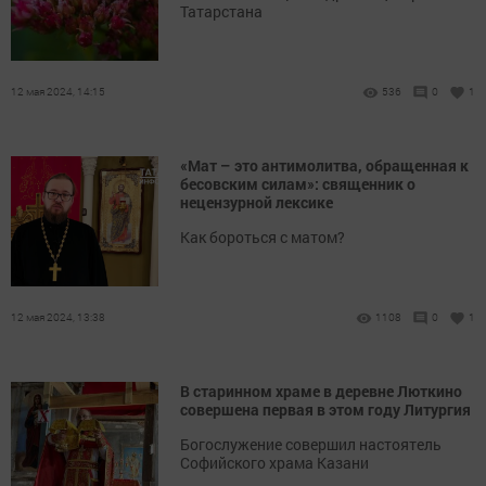
Татарстана
12 мая 2024, 14:15
536
0
1
«Мат – это антимолитва, обращенная к
бесовским силам»: священник о
нецензурной лексике
Как бороться с матом?
12 мая 2024, 13:38
1108
0
1
В старинном храме в деревне Люткино
совершена первая в этом году Литургия
Богослужение совершил настоятель
Софийского храма Казани