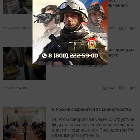
оказываться помощь мусульманам?
12 мая 2024, 09:47
815
0
1
8 ошибок в питании, которые приводят
к образованию жира на животе
Вот чего не стоит делать
12 мая 2024, 08:38
1645
0
1
В России сохранится 21 министерство
Об этом говорится в указе «О структуре
федеральных органов исполнительной
власти», подписанном Президентом РФ
Владимиром Путиным.