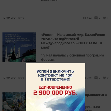
12 мая 2024, 10:40
582
0
1
«Россия - Исламский мир: KazanForum
2024»: что ждёт гостей
международного события с 14 по 19
мая?
15 мая началась основная программа
форума.
12 мая 2024, 10:03
346
0
0
Советы врачей тем, кто отправляется в
хадж
Каких инфекций стоит остерегаться
верующим в хадже и как будет