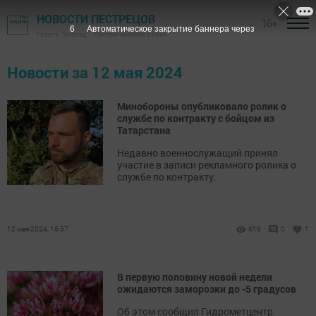
НОВОСТИ ПЕСТРЕЦОВ
16+
6
Автоматическое закрытие баннера через
Газета "Вперед" - Пестречинский район
Новости за 12 мая 2024
Минобороны опубликовало ролик о
службе по контракту с бойцом из
Татарстана
Недавно военнослужащий принял
участие в записи рекламного ролика о
службе по контракту.
12 мая 2024, 16:57
616
0
1
В первую половину новой недели
ожидаются заморозки до -5 градусов
Об этом сообщил Гидрометцентр