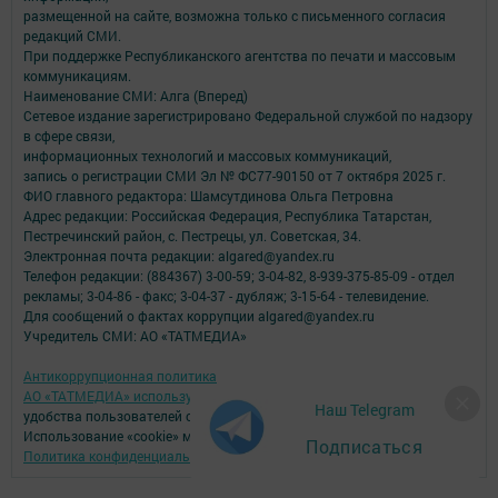
размещенной на сайте, возможна только с письменного согласия
редакций СМИ.
При поддержке Республиканского агентства по печати и массовым
коммуникациям.
Наименование СМИ: Алга (Вперед)
Сетевое издание зарегистрировано Федеральной службой по надзору
в сфере связи,
информационных технологий и массовых коммуникаций,
запись о регистрации СМИ Эл № ФС77-90150 от 7 октября 2025 г.
ФИО главного редактора: Шамсутдинова Ольга Петровна
Адрес редакции: Российская Федерация, Республика Татарстан,
Пестречинский район, с. Пестрецы, ул. Советская, 34.
Электронная почта редакции: algared@yandex.ru
Телефон редакции: (884367) 3-00-59; 3-04-82, 8-939-375-85-09 - отдел
рекламы; 3-04-86 - факс; 3-04-37 - дубляж; 3-15-64 - телевидение.
Для сообщений о фактах коррупции algared@yandex.ru
Учредитель СМИ: АО «ТАТМЕДИА»
Антикоррупционная политика
АО «ТАТМЕДИА» использует «cookie»
для персонализации сервисов и
Наш Telegram
удобства пользователей сайтом.
Использование «cookie» можно отменить в настройках браузера.
Подписаться
Политика конфиденциальности