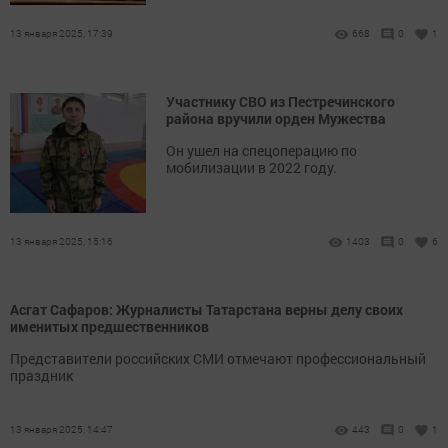
13 января 2025, 17:39
668
0
1
Участнику СВО из Пестречинского
района вручили орден Мужества
Он ушел на спецоперацию по
мобилизации в 2022 году.
13 января 2025, 15:16
1403
0
6
Асгат Сафаров: Журналисты Татарстана верны делу своих
именитых предшественников
Представители российских СМИ отмечают профессиональный
праздник
13 января 2025, 14:47
443
0
1