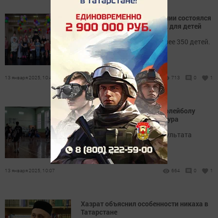
В Пестречинском благочинии состоялся
рождественский праздник для детей
Мероприятие посетили более 350 детей.
13 января 2025, 10:41
713
0
1
В чемпионате района по волейболу
прошли игры очереднего тура
Три игры – три разных результата
13 января 2025, 10:07
664
0
1
Хазрат объяснил особенности никаха в
Татарстане