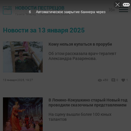
НОВОСТИ ПЕСТРЕЦОВ
16+
5
Автоматическое закрытие баннера через
Газета "Вперед" - Пестречинский район
Новости за 13 января 2025
Кому нельзя купаться в проруби
Об этом рассказала врач-терапевт
Александра Разаренова.
13 января 2025, 19:27
450
0
1
В Ленино-Кокушкино старый Новый год
проводили сказочным представлением
На сцену вышли более 100 юных
талантов