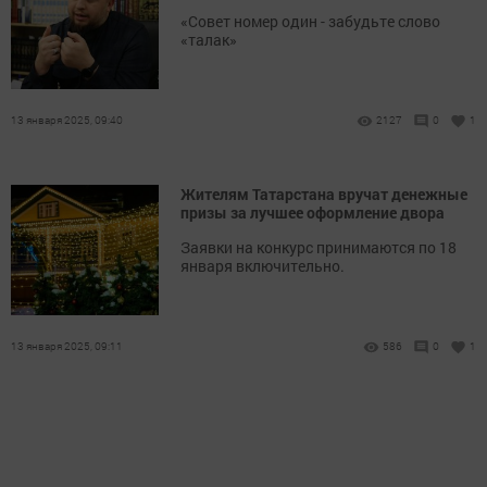
«Совет номер один - забудьте слово
«талак»
13 января 2025, 09:40
2127
0
1
Жителям Татарстана вручат денежные
призы за лучшее оформление двора
Заявки на конкурс принимаются по 18
января включительно.
13 января 2025, 09:11
586
0
1