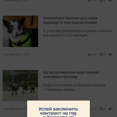
13 января 2025, 13:47
778
0
1
Бесплатные занятия для собак
проведут в трех парках Казани
К участию допускаются щенки и собаки
в возрасте от 3,5 месяцев
13 января 2025, 13:10
462
0
1
На пестречинском льду прошли
хоккейные баталии
Игры состоялись в ледовом дворце
«Пестрецы-Арена»
13 января 2025, 11:17
741
0
2