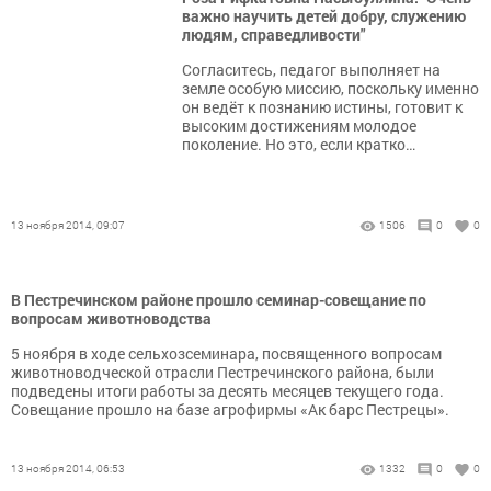
важно научить детей добру, служению
людям, справедливости"
Согласитесь, педагог выполняет на
земле особую миссию, поскольку именно
он ведёт к познанию истины, готовит к
высоким достижениям молодое
поколение. Но это, если кратко…
13 ноября 2014, 09:07
1506
0
0
В Пестречинском районе прошло семинар-совещание по
вопросам животноводства
5 ноября в ходе сельхозсеминара, посвященного вопросам
животноводческой отрасли Пестречинского района, были
подведены итоги работы за десять месяцев текущего года.
Совещание прошло на базе агрофирмы «Ак барс Пестрецы».
13 ноября 2014, 06:53
1332
0
0