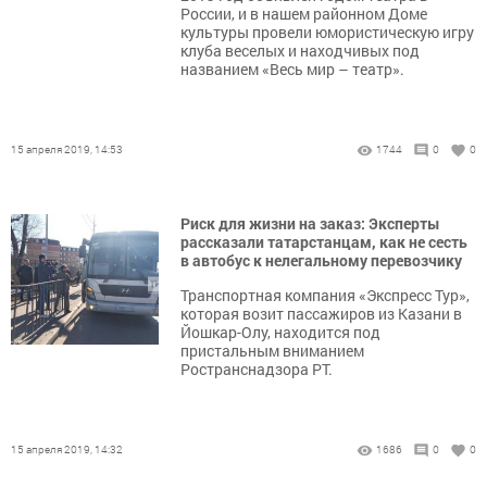
России, и в нашем районном Доме
культуры провели юмористическую игру
клуба веселых и находчивых под
названием «Весь мир – театр».
15 апреля 2019, 14:53
1744
0
0
Риск для жизни на заказ: Эксперты
рассказали татарстанцам, как не сесть
в автобус к нелегальному перевозчику
Транспортная компания «Экспресс Тур»,
которая возит пассажиров из Казани в
Йошкар-Олу, находится под
пристальным вниманием
Ространснадзора РТ.
15 апреля 2019, 14:32
1686
0
0