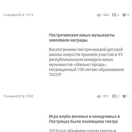
15 апреля 2019, 15:14
1994
0
0
Пестречинское юные музыканты
завоевали награды
Воспитанники пестречинской детской
школы искусств приняли участие в XV
республиканском конкурсе юных
музыкантов «Малые города»,
посвященный 100-летию образования
ТАССР.
15 апреля 2019, 15:00
1510
0
1
Игра клуба веселых и находчивых в
Пестрецах была посвящена театру
2019 год объявлен годом театра в