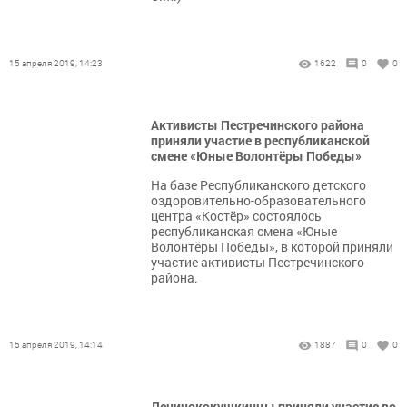
15 апреля 2019, 14:23
1622
0
0
Активисты Пестречинского района
приняли участие в республиканской
смене «Юные Волонтёры Победы»
На базе Республиканского детского
оздоровительно-образовательного
центра «Костёр» состоялось
республиканская смена «Юные
Волонтёры Победы», в которой приняли
участие активисты Пестречинского
района.
15 апреля 2019, 14:14
1887
0
0
Ленинококушкинцы приняли участие во