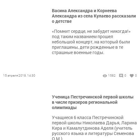
Васина Александра и Корнеева
Александра из села Кулаево рассказали
о детстве
«Помнит сердце, не забудет никогда!»
под таким названием прошел
небольшой концерт, на который были
приглашены, дети рожденные в те
страшные военные годы.
15 апреля 2019, 14:30
1582
0
0
Ученица Пестречинской первой школы
в числе призеров региональной
олимпиады
Учащиеся 6 класса Пестречинской
первой школы Николаева Дарья, Ларина
Кира и Камалутдинова Аделя (учитель
русского языка и литературы Семенова
О.М.)