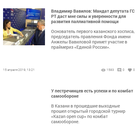
Владимир Вавилов: Мандат депутата ГС
РТ даст мне силы и уверенности для
развития паллиативной помощи
Основатель первого казанского хосписа,
председатель правления Фонда имени
Анжелы Вавиловой примет участие в
праймериз «Единой России».
15 апреля 2019, 13:21
1583
0
0
У пестречинцев есть успехи и по комбат
самообороне
В Казани в прошедшие выходные
прошел открытый городской турнир
«Kazan open cup» по комбат
самообороне.