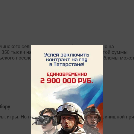
в
чинского сельского поселения было потрачено на
350 тысяч на его ремонт. Но, к сожалению, этой суммы
ьского поселения. В решении этой острой проблемы може
 бору
сы, игры. Но главные события проходили на финишной пр