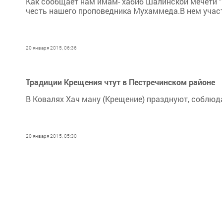
Как сообщает нам имам- хабиб Шалинской мечети "
честь нашего проповедника Мухаммеда.В нем участ
20 января 2015, 06:36
Традиции Крещения чтут в Пестречинском районе
В Ковалях Хач ману (Крещение) празднуют, соблюд
20 января 2015, 05:30