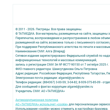
© 2011 - 2026. Пестрецы. Все права защищены.
© ТАТМЕДИА. Все материалы, размещенные на сайте, защищены з
Перепечатка, воспроизведение и распространение в любом объе
размещенной на сайте, возможна только с письменного согласия
При поддержке Республиканского агентства по печати и массов
Наименование СМИ: Алга (Вперед)
Сетевое издание зарегистрировано Федеральной службой по надзо
информационных технологий и массовых коммуникаций,
запись о регистрации СМИ Эл № ФС77-90150 от 7 октября 2025 г.
ФИО главного редактора: Шамсутдинова Ольга Петровна
Адрес редакции: Российская Федерация, Республика Татарстан, Пес
Электронная почта редакции: algared@yandex.ru
Телефон редакции: (884367) 3-00-59; 3-04-82, 8-939-375-85-09 - отдел
Для сообщений о фактах коррупции algared@yandex.ru
Учредитель СМИ: АО «ТАТМЕДИА»
Антикоррупционная политика
АО «ТАТМЕДИА» использует «cookie»
для персонализации сервисо
Использование «cookie» можно отменить в настройках браузера.