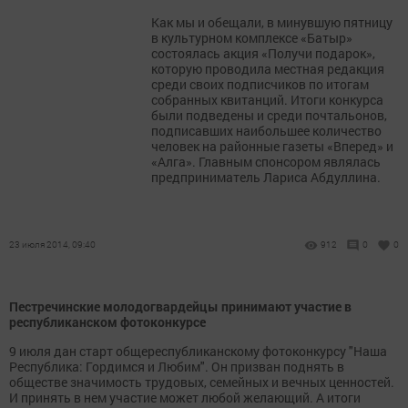
Как мы и обещали, в минувшую пятницу
в культурном комплексе «Батыр»
состоялась акция «Получи подарок»,
которую проводила местная редакция
среди своих подписчиков по итогам
собранных квитанций. Итоги конкурса
были подведены и среди почтальонов,
подписавших наибольшее количество
человек на районные газеты «Вперед» и
«Алга». Главным спонсором являлась
предприниматель Лариса Абдуллина.
23 июля 2014, 09:40
912
0
0
Пестречинские молодогвардейцы принимают участие в
республиканском фотоконкурсе
9 июля дан старт общереспубликанскому фотоконкурсу "Наша
Республика: Гордимся и Любим". Он призван поднять в
обществе значимость трудовых, семейных и вечных ценностей.
И принять в нем участие может любой желающий. А итоги