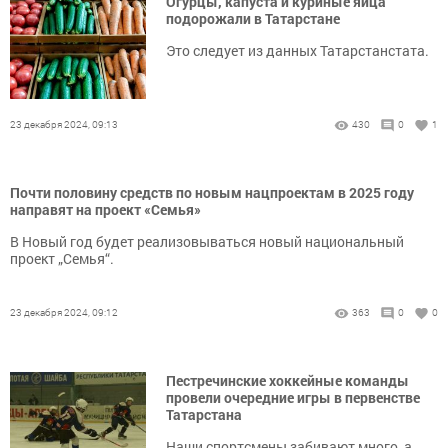
Огурцы, капуста и куриные яйца
подорожали в Татарстане
Это следует из данных Татарстанстата.
23 декабря 2024, 09:13
430
0
1
Почти половину средств по новым нацпроектам в 2025 году
направят на проект «Семья»
В Новый год будет реализовываться новый национальный
проект „Семья“.
23 декабря 2024, 09:12
363
0
0
Пестречинские хоккейные команды
провели очередние игры в первенстве
Татарстана
Наши спортсмены забивают много, а