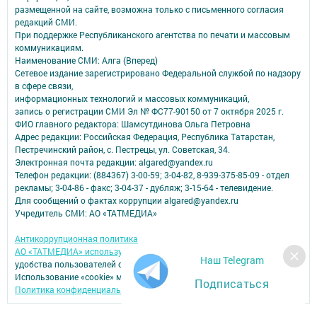
размещенной на сайте, возможна только с письменного согласия
редакций СМИ.
При поддержке Республиканского агентства по печати и массовым
коммуникациям.
Наименование СМИ: Алга (Вперед)
Сетевое издание зарегистрировано Федеральной службой по надзору
в сфере связи,
информационных технологий и массовых коммуникаций,
запись о регистрации СМИ Эл № ФС77-90150 от 7 октября 2025 г.
ФИО главного редактора: Шамсутдинова Ольга Петровна
Адрес редакции: Российская Федерация, Республика Татарстан,
Пестречинский район, с. Пестрецы, ул. Советская, 34.
Электронная почта редакции: algared@yandex.ru
Телефон редакции: (884367) 3-00-59; 3-04-82, 8-939-375-85-09 - отдел
рекламы; 3-04-86 - факс; 3-04-37 - дубляж; 3-15-64 - телевидение.
Для сообщений о фактах коррупции algared@yandex.ru
Учредитель СМИ: АО «ТАТМЕДИА»
Антикоррупционная политика
АО «ТАТМЕДИА» использует «cookie»
для персонализации сервисов и
Наш Telegram
удобства пользователей сайтом.
Использование «cookie» можно отменить в настройках браузера.
Подписаться
Политика конфиденциальности