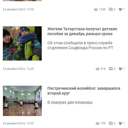
23 декабря 2024, 13:29
1296
0
1
Жители Татарстана получат детские
пособия за декабрь раньше срока
Об этом сообщили в пресс-службе
отделения Соцфонда России по РТ
23 декабря 2024, 12:45
516
0
1
Пестречинский волейбол: завершился
второй круг
В лидерах две команды
23 декабря 2024, 12:03
756
0
1