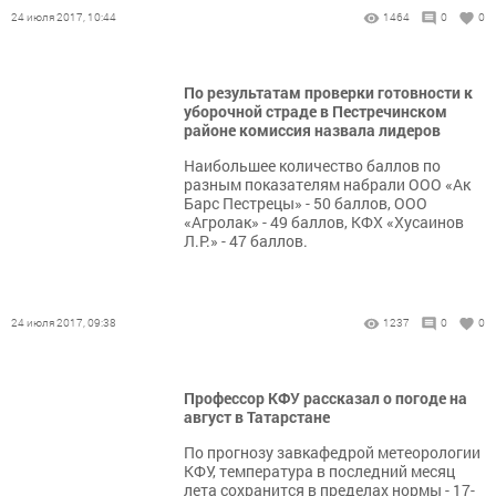
24 июля 2017, 10:44
1464
0
0
По результатам проверки готовности к
уборочной страде в Пестречинском
районе комиссия назвала лидеров
Наибольшее количество баллов по
разным показателям набрали ООО «Ак
Барс Пестрецы» - 50 баллов, ООО
«Агролак» - 49 баллов, КФХ «Хусаинов
Л.Р.» - 47 баллов.
24 июля 2017, 09:38
1237
0
0
Профессор КФУ рассказал о погоде на
август в Татарстане
По прогнозу завкафедрой метеорологии
КФУ, температура в последний месяц
лета сохранится в пределах нормы - 17-