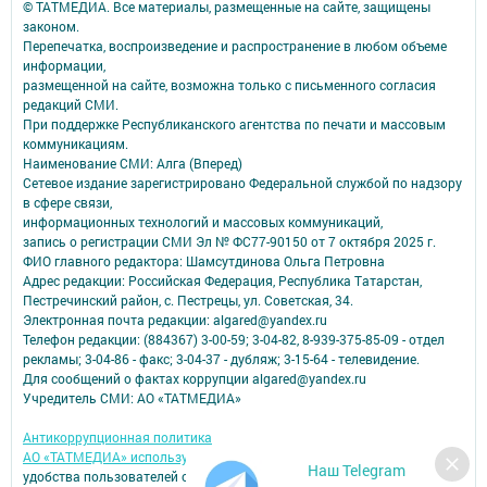
© ТАТМЕДИА. Все материалы, размещенные на сайте, защищены
законом.
Перепечатка, воспроизведение и распространение в любом объеме
информации,
размещенной на сайте, возможна только с письменного согласия
редакций СМИ.
При поддержке Республиканского агентства по печати и массовым
коммуникациям.
Наименование СМИ: Алга (Вперед)
Сетевое издание зарегистрировано Федеральной службой по надзору
в сфере связи,
информационных технологий и массовых коммуникаций,
запись о регистрации СМИ Эл № ФС77-90150 от 7 октября 2025 г.
ФИО главного редактора: Шамсутдинова Ольга Петровна
Адрес редакции: Российская Федерация, Республика Татарстан,
Пестречинский район, с. Пестрецы, ул. Советская, 34.
Электронная почта редакции: algared@yandex.ru
Телефон редакции: (884367) 3-00-59; 3-04-82, 8-939-375-85-09 - отдел
рекламы; 3-04-86 - факс; 3-04-37 - дубляж; 3-15-64 - телевидение.
Для сообщений о фактах коррупции algared@yandex.ru
Учредитель СМИ: АО «ТАТМЕДИА»
Антикоррупционная политика
АО «ТАТМЕДИА» использует «cookie»
для персонализации сервисов и
Наш Telegram
удобства пользователей сайтом.