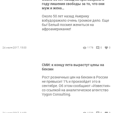
году лишения свободы за то, что они
муж и жена…
Около 50 лет назад Америку
взбудоражило очень громкое дело. Еще
бы! Белый посмел жениться на
афроамериканке!
24 июля 2017, 15:00
1176
0
0
СМИ: к концу лета вырастут цены на
бензин
Рост розничных цен на бензин в России
не превысит 1% и произойдет это в
сентябре. Об этом сообщают «Известия»
со ссылкой на аналитическое агентство
Vygon Consulting.
24 июля 2017, 14:00
1229
0
0