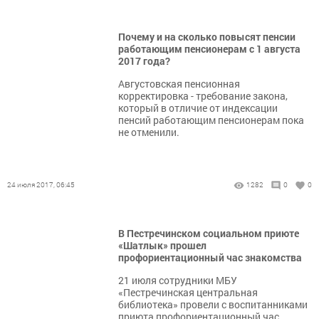
Почему и на сколько повысят пенсии
работающим пенсионерам с 1 августа
2017 года?
Августовская пенсионная
корректировка - требование закона,
который в отличие от индексации
пенсий работающим пенсионерам пока
не отменили.
24 июля 2017, 06:45
1282
0
0
В Пестречинском социальном приюте
«Шатлык» прошел
профориентационный час знакомства
21 июля сотрудники МБУ
«Пестречинская центральная
библиотека» провели с воспитанниками
приюта профориентационный час