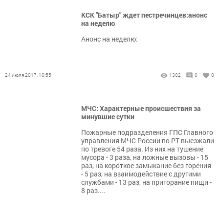
КСК "Батыр" ждет пестречинцев:анонс
на неделю
Анонс на неделю:
24 июля 2017, 10:55
1302
0
0
МЧС: Характерные происшествия за
минувшие сутки
Пожарные подразделения ГПС Главного
управления МЧС России по РТ выезжали
по тревоге 54 раза. Из них на тушение
мусора - 3 раза, на ложные вызовы - 15
раз, на короткое замыкание без горения
- 5 раз, на взаимодействие с другими
службами - 13 раз, на пригорание пищи -
8 раз....