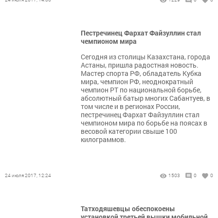
Пестречинец Фархат Файзуллин стал
чемпионом мира
Сегодня из столицы Казахстана, города
Астаны, пришла радостная новость.
Мастер спорта РФ, обладатель Кубка
мира, чемпион РФ, неоднократный
чемпион РТ по национальной борьбе,
абсолютный батыр многих Сабантуев, в
том числе и в регионах России,
пестречинец Фархат Файзуллин стал
чемпионом мира по борьбе на поясах в
весовой категории свыше 100
килограммов.
24 июля 2017, 12:24
1503
0
0
Татходяшевцы обеспокоены
установкой третьей вышки мобильной