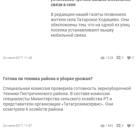
связи в селе
В редакцию нашей газеты позвонили
жители села Татарское Ходяшево. Они
обеспокоены тем, что на одной из улиц
поселка устанавливают вышку
мобильной связи.
24 июля 2017, 11:40
1228
0
0
Готова ли техника района к уборке урожая?
Специальная комиссия проверила готовность зерноуборочной
техники Пестречинского района. В составе комиссии
специалисты Министерства сельского хозяйства РТ и
представители организации «Татагрохимсервис». Они
осмотрели 6 хозяйств района.
24 июля 2017, 11:37
1360
0
0