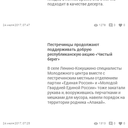
подходит в качестве десерта.
24 июля 2017, 07:47
1278
0
0
Пестречинцы продолжают
поддерживать добрую
республиканскую акцию «Чистый
берег»
В селе Ленино-Кокушкино специалисты
Молодежного центра вместе с
пестречинским местным отделением
партии «Единая Россия» и «Молодой
Гвардией Единой России» тоже закатали
рукава и, вооружившись перчатками и
мешками для мусора, навели порядок на
территории родника «Апакай».
24 июля 2017, 07:25
1313
0
0